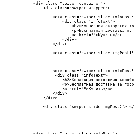
        <div class="swiper-container">

            <div class="swiper-wrapper">

                <div class="swiper-slide infoPost"
                    <div class="infoText">

                        <h2>Коллекция авторских ко
                        <p>Бесплатная доставка по 
                        <a href="">Купить</a>

                    </div>

                </div>

                <div class="swiper-slide imgPost1"
                <div class="swiper-slide infoPost"
                 <div class="infoText">

                    <h2>Коллекция авторских коробо
                    <p>Бесплатная доставка за горо
                    <a href="">Купить</a>

                </div>

            </div>

            <div class="swiper-slide imgPost2"> </
        <div class="swiper-slide infoPost">
