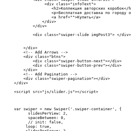
             <div class="infoText">

                <h2>Коллекция авторских коробок</h
                <p>Бесплатная доставка по городу о
                <a href="">Купить</a>

            </div>

        </div>

        <div class="swiper-slide imgPost3"> </div>

    </div>

    <!-- Add Arrows -->

    <div class="btns">

        <div class="swiper-button-next"></div>

        <div class="swiper-button-prev"></div>

    </div>

    <!-- Add Pagination -->

    <div class="swiper-pagination"></div>

</div>

<script src="js/slider.js"></script>
var swiper = new Swiper('.swiper-container', {

      slidesPerView: 2,

      spaceBetween: 0,

      // init: false,

     loop: true,

     slidesPerGroup: 2,
