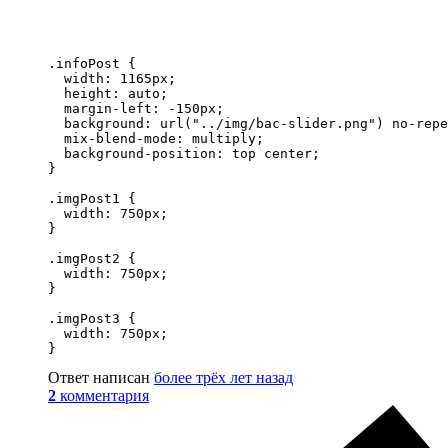
.infoPost {

  width: 1165px;

  height: auto;

  margin-left: -150px;

  background: url("../img/bac-slider.png") no-repe
  mix-blend-mode: multiply;

  background-position: top center;

}

.imgPost1 {

  width: 750px;

}

.imgPost2 {

  width: 750px;

}

.imgPost3 {

  width: 750px;

}
Ответ написан
более трёх лет назад
2
комментария