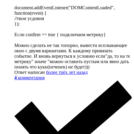
document.addEventListener("DOMContentLoaded",
function(event) {
//твои усдовия
});
Если confirm == true { подключаем метрику}
Можно сделать не так топорно, вывести всплывающее
окно с двумя вариантами. К каждому привязать
событие. И вновь вернуться к условию если"да, то на те
метрику" иначе "можно оставить пустым или явно дать
понять что куки(печенек) не будет)))
Ответ написан
более трёх лет назад
4
комментария