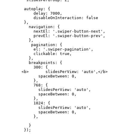
    autoplay: {

        delay: 7000,

        disableOnInteraction: false

    },

      navigation: {

        nextEl: '.swiper-button-next',

        prevEl: '.swiper-button-prev',

      },

       pagination: {

        el: '.swiper-pagination',

        clickable: true,

      },

      breakpoints: {

        300: {

   <b>       slidesPerView: 'auto',</b> 

          spaceBetween: 0,

        },

        768: {

          slidesPerView: 'auto',

          spaceBetween: 0,

        },

        1024: {

          slidesPerView: 'auto',

          spaceBetween: 0,

        },

      }

    });