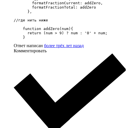
        formatFractionCurrent: addZero,

        formatFractionTotal: addZero

      },

//где нить ниже 

    function addZero(num){

      return (num > 9) ? num : '0' + num;

    }
Ответ написан
более трёх лет назад
Комментировать