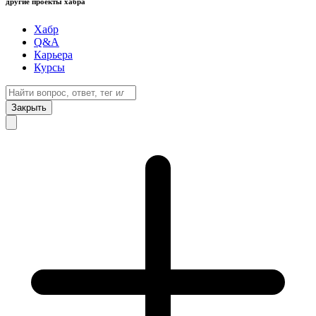
другие проекты хабра
Хабр
Q&A
Карьера
Курсы
Закрыть