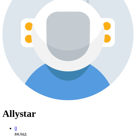
Allystar
0
вклад