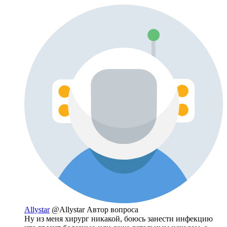
Allystar
@Allystar
Автор вопроса
Ну из меня хирург никакой, боюсь занести инфекцию