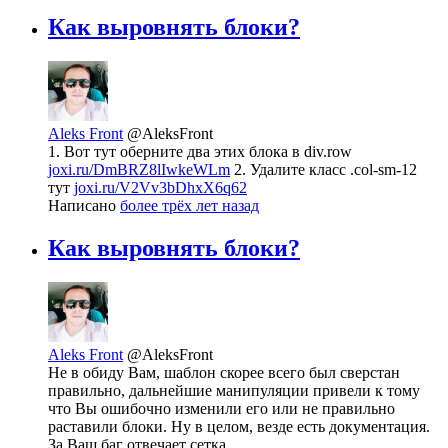
Как выровнять блоки?
Aleks Front
@AleksFront
1. Вот тут оберните два этих блока в div.row
joxi.ru/DmBRZ8lIwkeWLm
2. Удалите класс .col-sm-12
тут
joxi.ru/V2Vv3bDhxX6q62
Написано
более трёх лет назад
Как выровнять блоки?
Aleks Front
@AleksFront
Не в обиду Вам, шаблон скорее всего был сверстан
правильно, дальнейшие манипуляции привели к тому
что Вы ошибочно изменили его или не правильно
раставили блоки. Ну в целом, везде есть документация.
За Ваш баг отвечает сетка