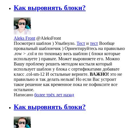
Как выровнять блоки?
Aleks Front
@AleksFront
Посмотрел шаблон ) Улыбнуло.
Тест
и
тест
Вообще
провальный шаблончик ) Ориентируйтесь на правильно
.row > .col и по тихоньку весь шаблон ( блоки которые
используете ) правьте. Может выровняете его. Можно
Вашу проблему решить методом костыля который
использует шаблон у блока с сертификатами добавьте
класс .col-sm-12 И остальные верните.
ВАЖНО!
это не
правильно и так делать нельзя! Но если Вас устроит
такое решение как временное пока не пофиксите все
остальное.
Написано
более трёх лет назад
Как выровнять блоки?