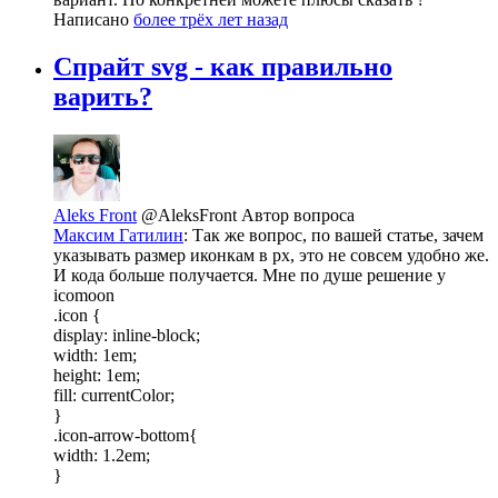
Написано
более трёх лет назад
Спрайт svg - как правильно
варить?
Aleks Front
@AleksFront
Автор вопроса
Максим Гатилин
: Так же вопрос, по вашей статье, зачем
указывать размер иконкам в px, это не совсем удобно же.
И кода больше получается. Мне по душе решение у
icomoon
.icon {
display: inline-block;
width: 1em;
height: 1em;
fill: currentColor;
}
.icon-arrow-bottom{
width: 1.2em;
}