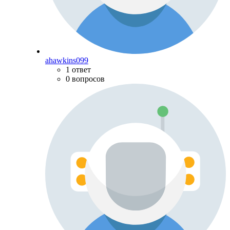
ahawkins099
1 ответ
0 вопросов