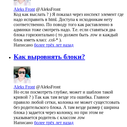
Aleks Front
@AleksFront
Код как выслать ? ) Я показал через инспект элемент где
надо исправить в html. Доступа к исходникам нету
соответственно. По поводу того как раставленно в
админки тоже смотреть надо. Т.е. если ставяться два
блока горизонтально ( то должен быть .row и каждый
блок иметь класс .col-* ).
Написано
более трёх лет назад
Как выровнять блоки?
Aleks Front
@AleksFront
Но если посмотреть глубже, может и шаблон такой
кривой ? ) Так как там везде эта ошибка. Главное
правило любой сетки, колонка не может сущестсовать
без родительского блока. А там везде размер ( ширина
блока ) задается через колонку, но при этом не
указывается родитель c классом .row
Написано
более трёх лет назад