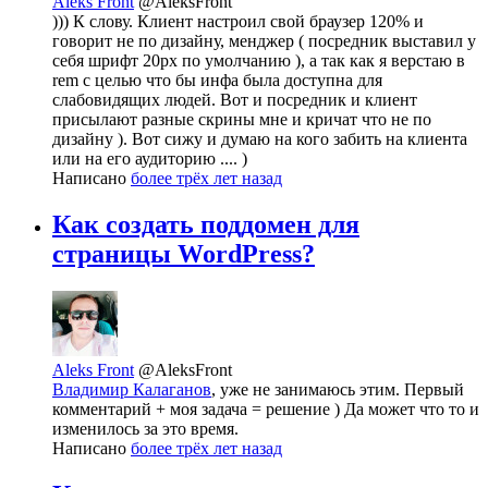
Aleks Front
@AleksFront
))) К слову. Клиент настроил свой браузер 120% и
говорит не по дизайну, менджер ( посредник выставил у
себя шрифт 20px по умолчанию ), а так как я верстаю в
rem с целью что бы инфа была доступна для
слабовидящих людей. Вот и посредник и клиент
присылают разные скрины мне и кричат что не по
дизайну ). Вот сижу и думаю на кого забить на клиента
или на его аудиторию .... )
Написано
более трёх лет назад
Как создать поддомен для
страницы WordPress?
Aleks Front
@AleksFront
Владимир Калаганов
, уже не занимаюсь этим. Первый
комментарий + моя задача = решение ) Да может что то и
изменилось за это время.
Написано
более трёх лет назад