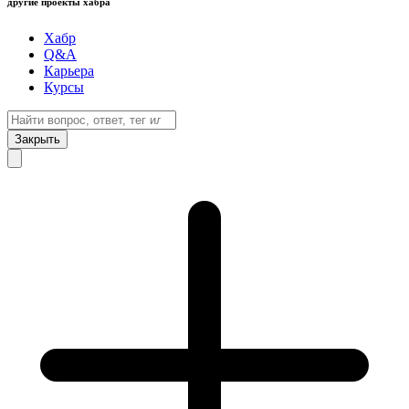
другие проекты хабра
Хабр
Q&A
Карьера
Курсы
Закрыть