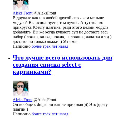
Aleks Front
@AleksFront
В друпале как и в любой другой cms - чем меньше
модулей Вы используете, тем лучше. А тут только
прикрутка JQeury плагина, ради этого целый модуль
добавлять, Вы же когда кушаете суп не достаете весь
набор ( ложка, вилка, ножик, паловник, лапатка и т.д.)
достаточно только ложки :) Успехов.
Написано
более трёх лет назад
Что лучше всего использовать для
создания списка select с
картинками?
Aleks Front
@AleksFront
Он вообще к drupal ни как не привзяан ))) Это jquery
плагин )
Написано
более трёх лет назад