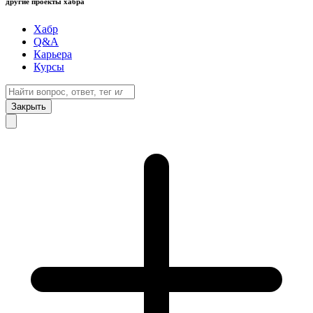
другие проекты хабра
Хабр
Q&A
Карьера
Курсы
Закрыть