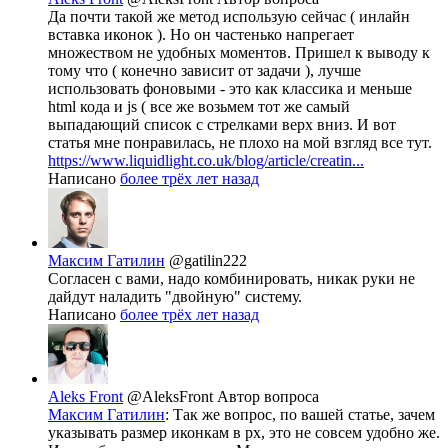
Да почти такой же метод использую сейчас ( инлайн
вставка иконок ). Но он частенько напрегает
множеством не удобных моментов. Пришел к выводу к
тому что ( конечно зависит от задачи ), лучше
использовать фоновыми - это как классика и меньше
html кода и js ( все же возьмем тот же самый
выпадающий список с стрелками верх вниз. И вот
статья мне понравилась, не плохо на мой взгляд все тут.
https://www.liquidlight.co.uk/blog/article/creatin...
Написано
более трёх лет назад
Максим Гатилин
@gatilin222
Согласен с вами, надо комбинировать, никак руки не
дайдут наладить "двойную" систему.
Написано
более трёх лет назад
Aleks Front
@AleksFront
Автор вопроса
Максим Гатилин
: Так же вопрос, по вашей статье, зачем
указывать размер иконкам в px, это не совсем удобно же.