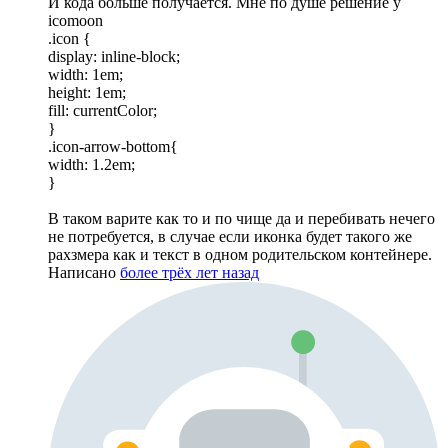
И кода больше получается. Мне по душе решение у
icomoon
.icon {
display: inline-block;
width: 1em;
height: 1em;
fill: currentColor;
}
.icon-arrow-bottom{
width: 1.2em;
}
В таком варите как то и по чище да и перебивать нечего
не потребуется, в случае если иконка будет такого же
рахзмера как и текст в одном родительском контейнере.
Написано
более трёх лет назад