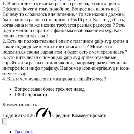
1. В дизайне есть иконки разного размера, разного цвета.
Эффекты hover и тому подобное. Вопрос как варить все?
Почему то сложилось впечатление, что все иконки должны
быть одного размера ( например 16x16 px ). Как тогда быть,
когда одна и та же иконка требуется разных размеров ? Речь
идет именно о спрайте с фоновым изображением svg. Как
ловить ховер эфекты ?
2. Есть ли положительный опыт с плагином gulp-svg-sprites и
какие подводные камни стоит опасаться ? Может кто
поделиться своим вариантом и будет есть с чем сравнивать ?
3. Кто нить делал с помощью gulp-svg-sprites отдельные
спрайты для разных типов иконок, например разеделение на
интерфейс и инфо графику. Например icon-ui-sprite.svg и icon-
services.svg.
4. Как и чем лучше оптимизировать спрайты svg ?
Вопрос задан
более трёх лет назад
13681 просмотр
Комментировать
Подписаться
26
Средний
Комментировать
Facebook