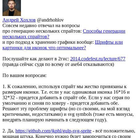
Андрей Хохлов
@andrhohlov
Совсем недавно отвечал на вопросы
про генерацию нескольких спрайтов:
Способы генерации
нескольких спрайтов?
и про подход к хранению графики вообще:
Шрифты или
картинки для иконок что оптимальнее?
Послушайте как делают в 2гис:
2014.codefest.ru/lecture/677
(правда сейчас судя по всему от ase64 отказываются)
По вашим вопросам:
1. К сожалению, используя спрайт мы жестко привязаны к
размерам иконки. Т.е. если у нас одинаковая иконка 16*16 и
32*32 - придется добавить в спрайт обе. Если у нас серая по
умолчанию и синяя по ховеру - придется добавить обе.
Решают эту проблему шрифты (но со своими, на мой взгляд
критичными, недостатками) и svg symbols (тоже есть минусы,
внедрять планирую начинать в следующем году).
2. Да,
https://github.com/jkphl/gulp-svg-sprite
- всё положительно,
мощная штука. Конечно нужно будет заморочиться со своим