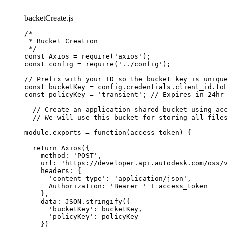
backetCreate.js
/*

 * Bucket Creation

 */

const Axios = require('axios');

const config = require('../config');

// Prefix with your ID so the bucket key is unique
const bucketKey = config.credentials.client_id.toL
const policyKey = 'transient'; // Expires in 24hr

  // Create an application shared bucket using acc
  // We will use this bucket for storing all files
module.exports = function(access_token) {

												console.log('!!!!!
  return Axios({

    method: 'POST',

    url: 'https://developer.api.autodesk.com/oss/v
    headers: {

      'content-type': 'application/json',

      Authorization: 'Bearer ' + access_token

    },

    data: JSON.stringify({

      'bucketKey': bucketKey,

      'policyKey': policyKey

    })
