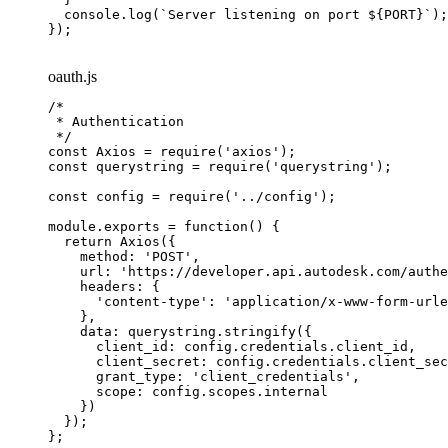
  console.log(`Server listening on port ${PORT}`);

});
oauth.js
/*

 * Authentication

 */

const Axios = require('axios');

const querystring = require('querystring');       
const config = require('../config');

module.exports = function() {

  return Axios({

    method: 'POST',

    url: 'https://developer.api.autodesk.com/authe
    headers: {

      'content-type': 'application/x-www-form-urle
    },

    data: querystring.stringify({

      client_id: config.credentials.client_id,

      client_secret: config.credentials.client_sec
      grant_type: 'client_credentials',

      scope: config.scopes.internal

    })

  });

};