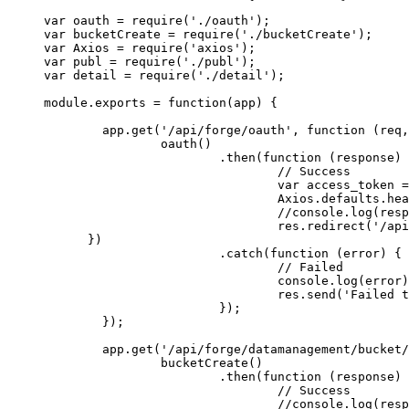
var oauth = require('./oauth');

var bucketCreate = require('./bucketCreate');

var Axios = require('axios');

var publ = require('./publ');

var detail = require('./detail');

module.exports = function(app) {

	app.get('/api/forge/oauth', function (req, res) {

		oauth()

			.then(function (response) {

				// Success

				var access_token = response.data.access_token;

				Axios.defaults.headers.common['Authorization'] = 'Bearer ' + access_token;

				//console.log(response);

				res.redirect('/api/forge/datamanagement/bucket/create');

      })

			.catch(function (error) {

				// Failed

				console.log(error);

				res.send('Failed to authenticate');

			});

	});

	app.get('/api/forge/datamanagement/bucket/create', function (req, res) {

		bucketCreate()

			.then(function (response) {

				// Success

				//console.log(response);
