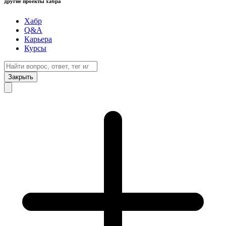
другие проекты хабра
Хабр
Q&A
Карьера
Курсы
Закрыть