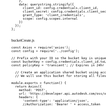
    },

    data: querystring.stringify({

      client_id: config.credentials.client_id,

      client_secret: config.credentials.client_sec
      grant_type: 'client_credentials',

      scope: config.scopes.internal

    })

  });

};
bucketCreate.js
const Axios = require('axios');

const config = require('../config');

// Prefix with your ID so the bucket key is unique
const bucketKey = config.credentials.client_id.toL
const policyKey = 'transient'; // Expires in 24hr

  // Create an application shared bucket using acc
  // We will use this bucket for storing all files
module.exports = function() {

  return Axios({

    method: 'POST',

    url: 'https://developer.api.autodesk.com/oss/v
    headers: {

      'content-type': 'application/json',

      //Authorization: 'Bearer ' + access_token
