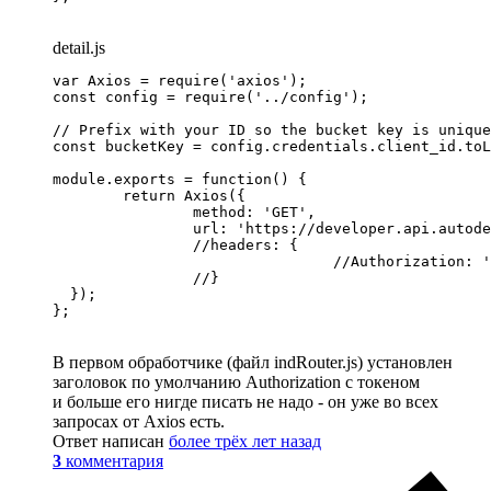
detail.js
var Axios = require('axios');

const config = require('../config');

// Prefix with your ID so the bucket key is unique
const bucketKey = config.credentials.client_id.toL
module.exports = function() {

	return Axios({

		method: 'GET',

		url: 'https://developer.api.autodesk.com/oss/v2/buckets/' + encodeURIComponent(bucketKey) + '/details',

		//headers: {

				//Authorization: 'Bearer ' + access_token

		//}

  });

};
В первом обработчике (файл indRouter.js) установлен
заголовок по умолчанию Authorization с токеном
и больше его нигде писать не надо - он уже во всех
запросах от Axios есть.
Ответ написан
более трёх лет назад
3
комментария