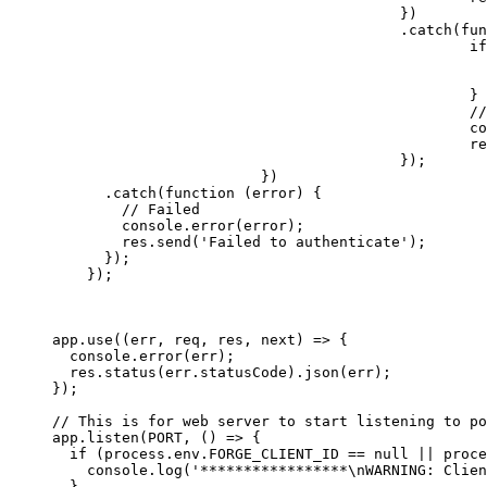
					})

					.catch(function (error) {

						if (error.response && error.response.status == 409) {

							console.log('Bucket already exists, skip creati
							res.redirect('/api/forge/datamanagement/bucket/det
						}

						// Failed

						console.log(error);

						res.send('Failed to create a new bucket');

					});

			})

      .catch(function (error) {

        // Failed

        console.error(error);

        res.send('Failed to authenticate');

      });

    });

app.use((err, req, res, next) => {

  console.error(err);

  res.status(err.statusCode).json(err);

});

// This is for web server to start listening to po
app.listen(PORT, () => { 

  if (process.env.FORGE_CLIENT_ID == null || proce
    console.log('*****************\nWARNING: Clien
  }
