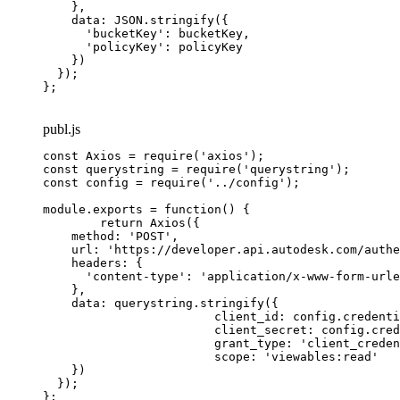
    },

    data: JSON.stringify({

      'bucketKey': bucketKey,

      'policyKey': policyKey

    })

  });

};
publ.js
const Axios = require('axios');

const querystring = require('querystring');

const config = require('../config');

module.exports = function() {

	return Axios({

    method: 'POST',

    url: 'https://developer.api.autodesk.com/authe
    headers: {

      'content-type': 'application/x-www-form-urle
    },

    data: querystring.stringify({

			client_id: config.credentials.client_id,

			client_secret: config.credentials.client_secret,

			grant_type: 'client_credentials',

			scope: 'viewables:read'

    })

  });

};