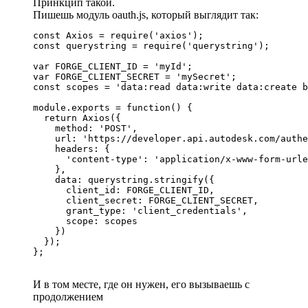
Принкцип такой.
Пишешь модуль oauth.js, который выглядит так:
const Axios = require('axios');             

const querystring = require('querystring');

var FORGE_CLIENT_ID = 'myId';

var FORGE_CLIENT_SECRET = 'mySecret';

const scopes = 'data:read data:write data:create b
module.exports = function() {

  return Axios({

    method: 'POST',

    url: 'https://developer.api.autodesk.com/authe
    headers: {

      'content-type': 'application/x-www-form-urle
    },

    data: querystring.stringify({

      client_id: FORGE_CLIENT_ID,

      client_secret: FORGE_CLIENT_SECRET,

      grant_type: 'client_credentials',

      scope: scopes

    })

  });

};
И в том месте, где он нужен, его вызываешь с
продолжением