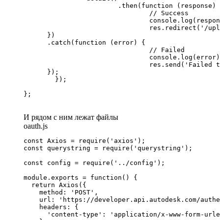
			.then(function (response) {

				// Success

				console.log(response);

				res.redirect('/upload.html');

      })

      .catch(function (error) {

				// Failed

				console.log(error);

				res.send('Failed to verify the new bucket');

      });

	});

};
И рядом с ним лежат файлы
oauth.js
const Axios = require('axios');

const querystring = require('querystring');

const config = require('../config');

module.exports = function() {

  return Axios({

    method: 'POST',

    url: 'https://developer.api.autodesk.com/authe
    headers: {

      'content-type': 'application/x-www-form-urle