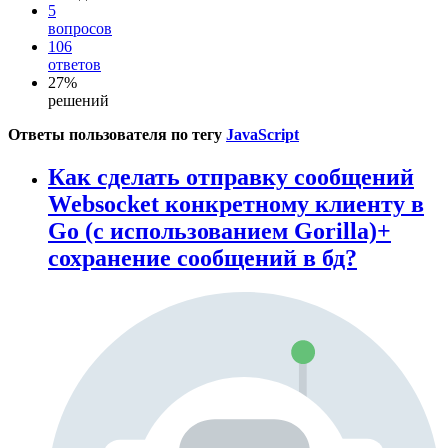
5
вопросов
106
ответов
27%
решений
Ответы пользователя по тегу
JavaScript
Как сделать отправку сообщений
Websocket конкретному клиенту в
Go (с использованием Gorilla)+
сохранение сообщений в бд?