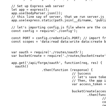
// Set up Express web server

let app = express();

app.use(bodyParser.json());

// this line say of server, that we run server.js 
app.use(express.static(path.join(__dirname, 'publi
// let's importing config.js file where are the co
const config = require('./config');

const PORT = config.credentials.PORT; // import fr
const scopes = 'data:read data:write data:create b
var oauth = require('./routes/oauth');

var bucketCreate = require('./routes/bucketCreate'
app.get('/api/forge/oauth', function(req, res) {

  oauth()

		.then(function (response) {

				// Success

				// let's save token into the varible access_token

				// Then, the app is routed to, which creates a shared bucket for our app.	

				var access_token = response.data.access_token;

				bucketCreate(access_token)

					.then(function (response) {

						// Success

						console.log(response);

						res.redirect('/api/forge/datamanagement/bucket/detail');
