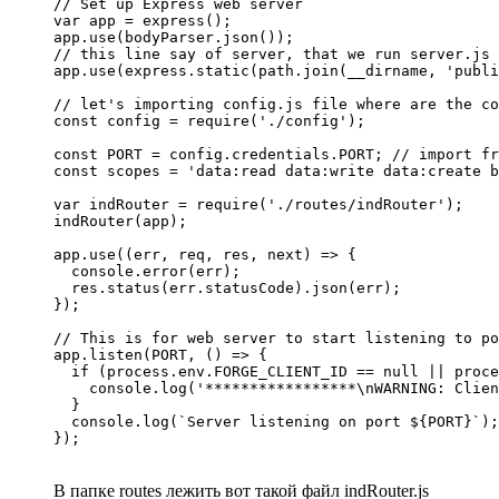
// Set up Express web server

var app = express();

app.use(bodyParser.json());

// this line say of server, that we run server.js 
app.use(express.static(path.join(__dirname, 'publi
// let's importing config.js file where are the co
const config = require('./config');

const PORT = config.credentials.PORT; // import fr
const scopes = 'data:read data:write data:create b
var indRouter = require('./routes/indRouter');

indRouter(app);

app.use((err, req, res, next) => {

  console.error(err);

  res.status(err.statusCode).json(err);

});

// This is for web server to start listening to po
app.listen(PORT, () => { 

  if (process.env.FORGE_CLIENT_ID == null || proce
    console.log('*****************\nWARNING: Clien
  }

  console.log(`Server listening on port ${PORT}`);

});
В папке routes лежить вот такой файл indRouter.js