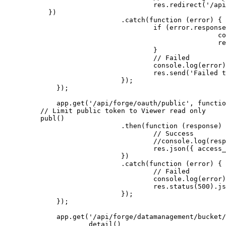
				res.redirect('/api/forge/datamanagement/bucket/detail');

      })

			.catch(function (error) {

				if (error.response && error.response.status == 409) {

						console.log('Bucket already exists, skip creation.');

						res.redirect('/api/forge/datamanagement/bucket/detail');

				}

				// Failed

				console.log(error);

				res.send('Failed to create a new bucket');

			});

	});

	app.get('/api/forge/oauth/public', function (req, res) {

    // Limit public token to Viewer read only

    publ()

			.then(function (response) {

				// Success

				//console.log(response);

				res.json({ access_token: response.data.access_token, expires_in: response.data.expires_in });

			})

			.catch(function (error) {

				// Failed

				console.log(error);

				res.status(500).json(error);

			});

	});

	app.get('/api/forge/datamanagement/bucket/detail', function (req, res) {

		detail()
