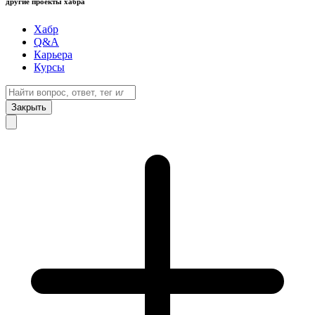
другие проекты хабра
Хабр
Q&A
Карьера
Курсы
Закрыть