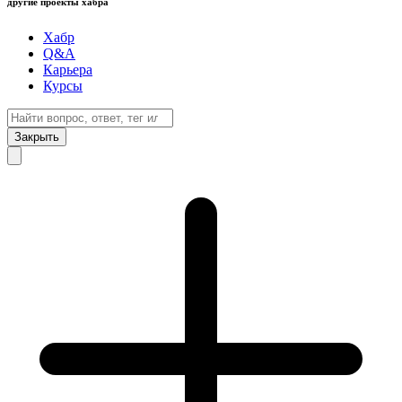
другие проекты хабра
Хабр
Q&A
Карьера
Курсы
Закрыть