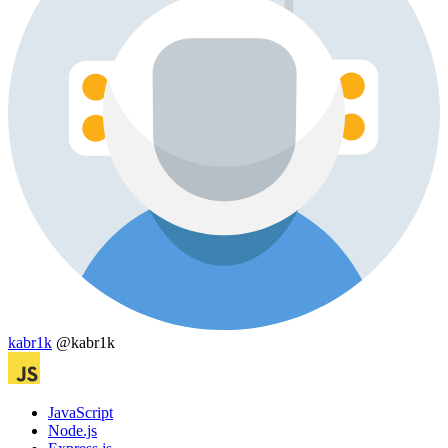
kabr1k
@kabr1k
JavaScript
Node.js