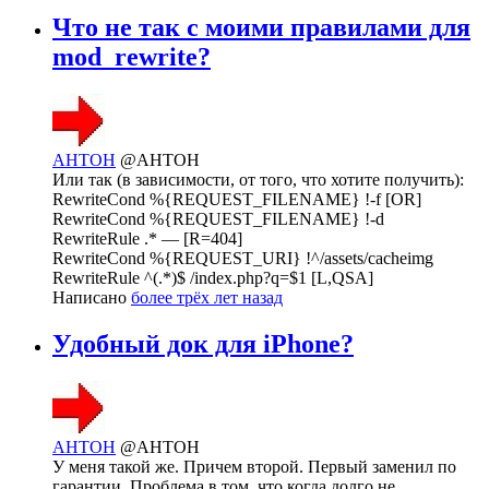
Что не так с моими правилами для
mod_rewrite?
AHTOH
@AHTOH
Или так (в зависимости, от того, что хотите получить):
RewriteCond %{REQUEST_FILENAME} !-f [OR]
RewriteCond %{REQUEST_FILENAME} !-d
RewriteRule .* — [R=404]
RewriteCond %{REQUEST_URI} !^/assets/cacheimg
RewriteRule ^(.*)$ /index.php?q=$1 [L,QSA]
Написано
более трёх лет назад
Удобный док для iPhone?
AHTOH
@AHTOH
У меня такой же. Причем второй. Первый заменил по
гарантии. Проблема в том, что когда долго не