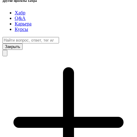
другие проекты хабра
Хабр
Q&A
Карьера
Курсы
Закрыть