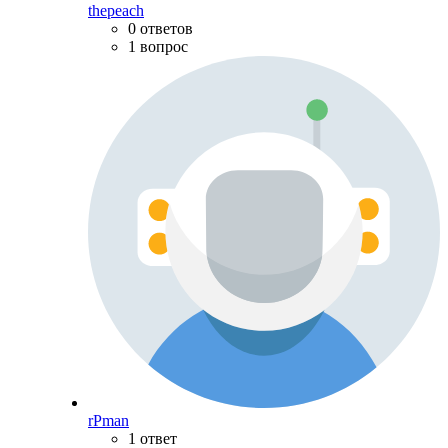
thepeach
0 ответов
1 вопрос
rPman
1 ответ