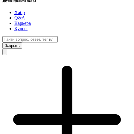
другие проекты хабра
Хабр
Q&A
Карьера
Курсы
Закрыть