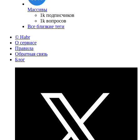
Массивы
1k подписчиков
1k вопросов
Все близкие теги
© Habr
О сервисе
Правила
Обратная связь
Блог