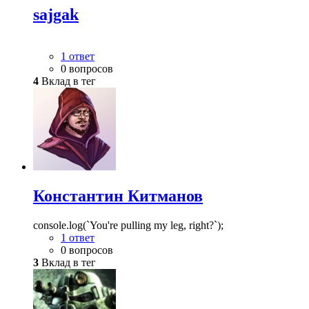
sajgak
1 ответ
0 вопросов
4
Вклад в тег
Константин Китманов
console.log(`You're pulling my leg, right?`);
1 ответ
0 вопросов
3
Вклад в тег