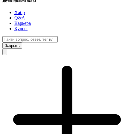
другие проекты хабра
Хабр
Q&A
Карьера
Курсы
Закрыть