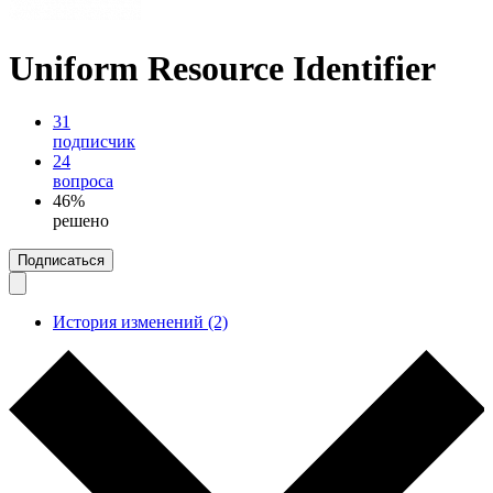
Uniform Resource Identifier
31
подписчик
24
вопроса
46%
решено
Подписаться
История изменений (2)