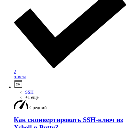
2
ответа
SSH
+1 ещё
Средний
Как сконвертировать SSH-ключ из
Xshell в Putty?