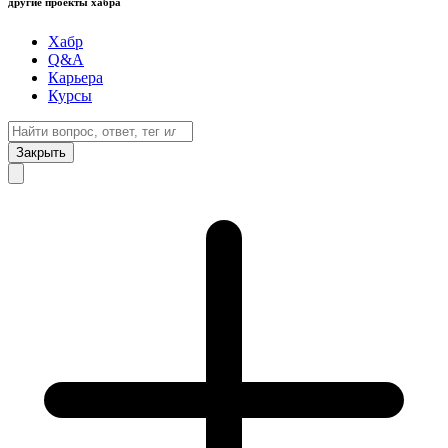
другие проекты хабра
Хабр
Q&A
Карьера
Курсы
Закрыть