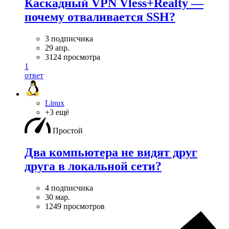
Каскадный VPN Vless+Realty —
почему отваливается SSH?
3 подписчика
29 апр.
3124 просмотра
1
ответ
Linux
+3 ещё
Простой
Два компьютера не видят друг
друга в локальной сети?
4 подписчика
30 мар.
1249 просмотров