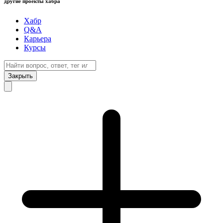
другие проекты хабра
Хабр
Q&A
Карьера
Курсы
Закрыть