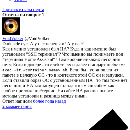
Пригласить эксперта
Ответы на вопрос
1
VoidVolker
@VoidVolker
Dark side eye. А у нас печеньки! А у вас?
Как именно установлен был HA? Куда и как именно был
установлен "SSH терминал"? Что именно вы понимаете под
"терминал Home Assistant"? Там вообще никаких песочниц
нету. Если в докере - то
и далее стандартно
docker ps
docker
. Если был установлен из
exec -it <container_name> sh
пакета в целевую ОС - то в контексте этой ОС он и запущен.
Если ставили образ ОС с установленным HA - то там тоже нет
песочниц и HA там запущен стандартным способом как
любое приложение/сервис. На сайте HA расписаны все
методы установки и разница между ними.
Ответ написан
более года назад
2
комментария