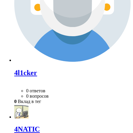
4l1cker
0 ответов
0 вопросов
0
Вклад в тег
4NATIC