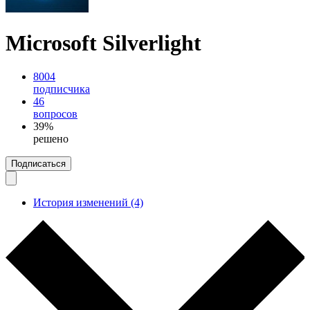
Microsoft Silverlight
8004
подписчика
46
вопросов
39%
решено
Подписаться
История изменений (4)