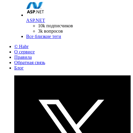
ASP.NET
10k подписчиков
3k вопросов
Все близкие теги
© Habr
О сервисе
Правила
Обратная связь
Блог