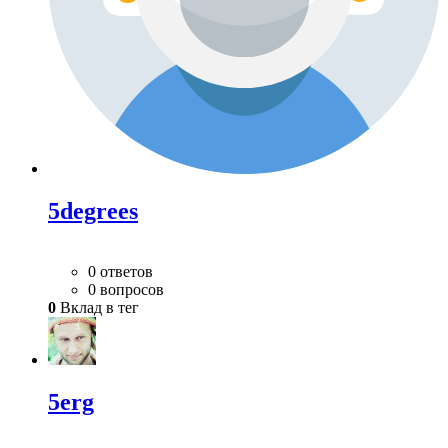
5degrees
0 ответов
0 вопросов
0
Вклад в тег
5erg