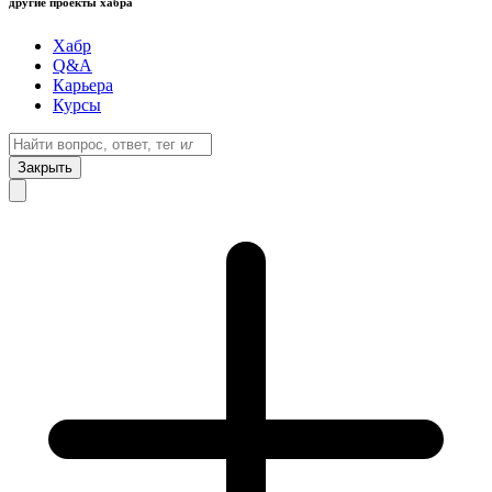
другие проекты хабра
Хабр
Q&A
Карьера
Курсы
Закрыть