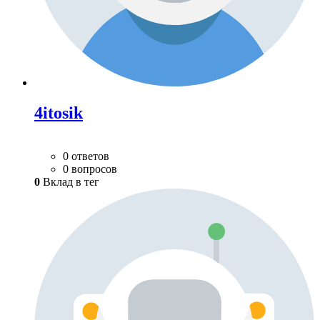
4itosik
0 ответов
0 вопросов
0
Вклад в тег