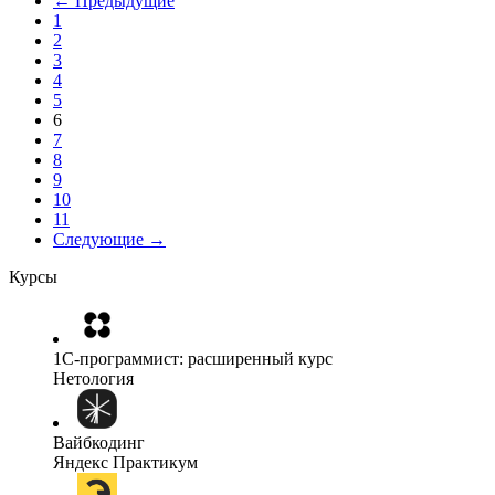
← Предыдущие
1
2
3
4
5
6
7
8
9
10
11
Следующие →
Курсы
1C-программист: расширенный курс
Нетология
Вайбкодинг
Яндекс Практикум