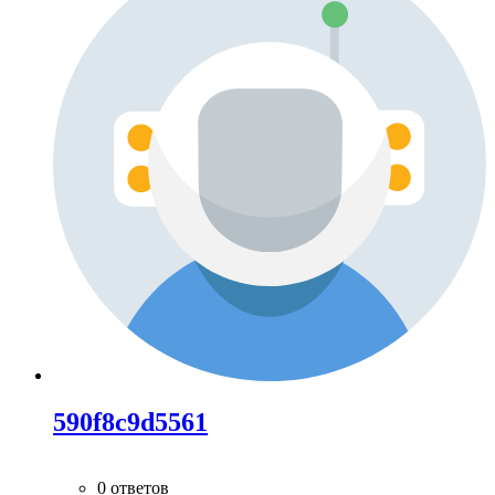
590f8c9d5561
0 ответов