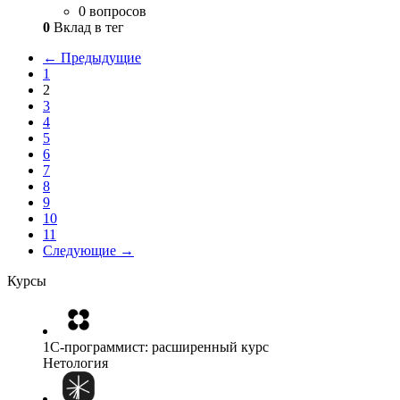
0 вопросов
0
Вклад в тег
← Предыдущие
1
2
3
4
5
6
7
8
9
10
11
Следующие →
Курсы
1C-программист: расширенный курс
Нетология