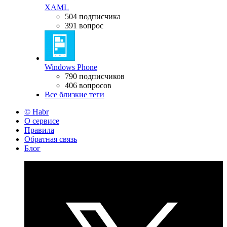
XAML
504 подписчика
391 вопрос
Windows Phone
790 подписчиков
406 вопросов
Все близкие теги
© Habr
О сервисе
Правила
Обратная связь
Блог