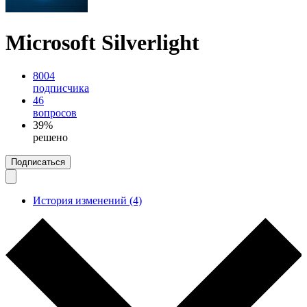
Microsoft Silverlight
8004
подписчика
46
вопросов
39%
решено
Подписаться
История изменений (4)