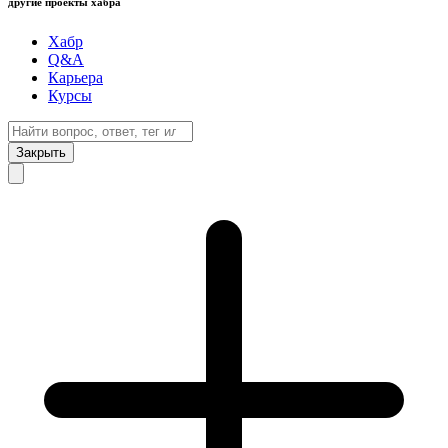
другие проекты хабра
Хабр
Q&A
Карьера
Курсы
Закрыть