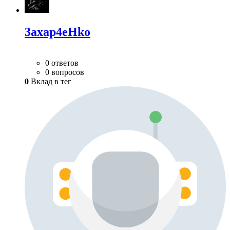
3axap4eHko
0 ответов
0 вопросов
0
Вклад в тег