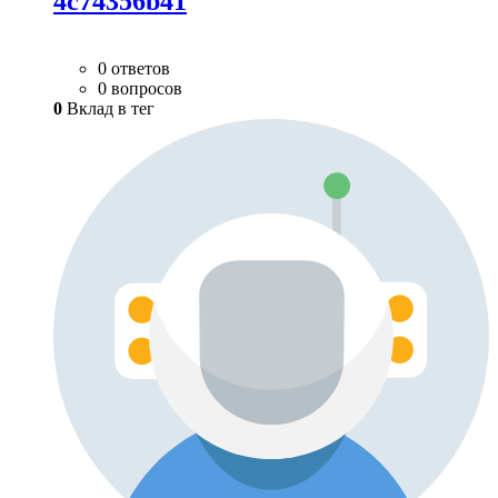
4c74356b41
0 ответов
0 вопросов
0
Вклад в тег