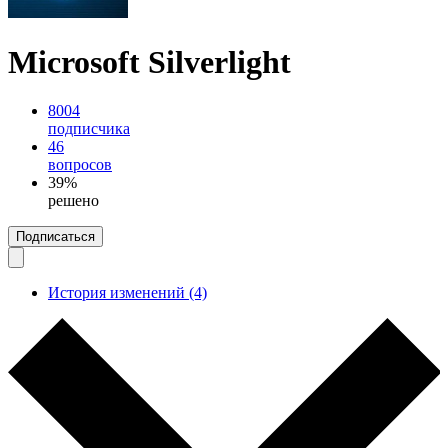
Microsoft Silverlight
8004
подписчика
46
вопросов
39%
решено
Подписаться
История изменений (4)