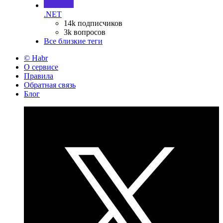
.NET
14k подписчиков
3k вопросов
Все близкие теги
© Habr
О сервисе
Правила
Обратная связь
Блог