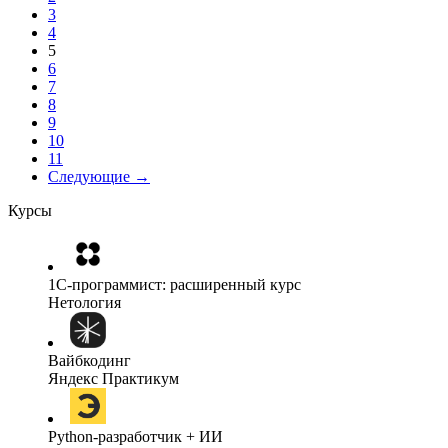
3
4
5
6
7
8
9
10
11
Следующие →
Курсы
1C-программист: расширенный курс
Нетология
Вайбкодинг
Яндекс Практикум
Python-разработчик + ИИ