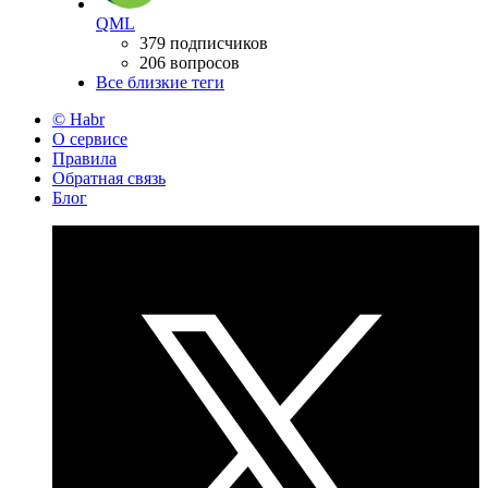
QML
379 подписчиков
206 вопросов
Все близкие теги
© Habr
О сервисе
Правила
Обратная связь
Блог