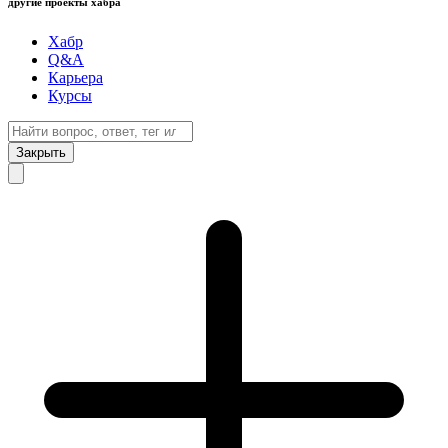
другие проекты хабра
Хабр
Q&A
Карьера
Курсы
Закрыть