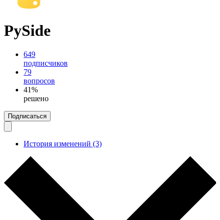
PySide
649
подписчиков
79
вопросов
41%
решено
Подписаться
История изменений (3)