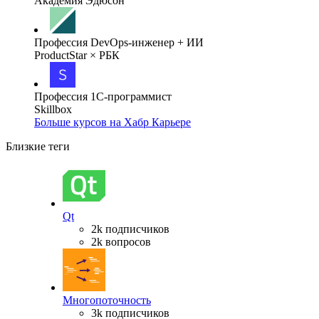
Академия Эдюсон
Профессия DevOps-инженер + ИИ
ProductStar × РБК
Профессия 1С-программист
Skillbox
Больше курсов на Хабр Карьере
Близкие теги
Qt
2k подписчиков
2k вопросов
Многопоточность
3k подписчиков