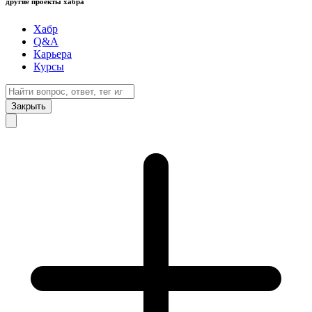
другие проекты хабра
Хабр
Q&A
Карьера
Курсы
Закрыть