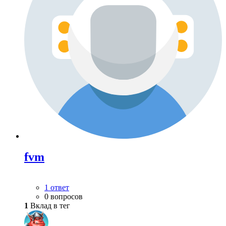
fvm
1 ответ
0 вопросов
1
Вклад в тег