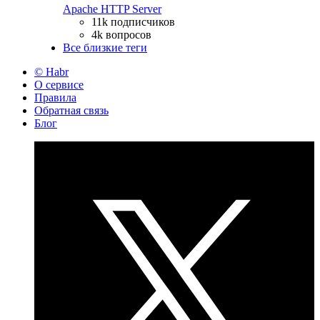
Apache HTTP Server
11k подписчиков
4k вопросов
Все близкие теги
© Habr
О сервисе
Правила
Обратная связь
Блог