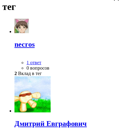
тег
necros
1 ответ
0 вопросов
2
Вклад в тег
Дмитрий Евграфович