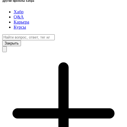
другие проекты хабра
Хабр
Q&A
Карьера
Курсы
Закрыть