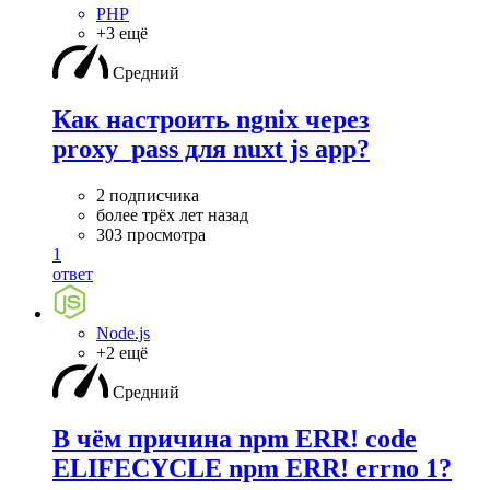
PHP
+3 ещё
Средний
Как настроить ngnix через
proxy_pass для nuxt js app?
2 подписчика
более трёх лет назад
303 просмотра
1
ответ
Node.js
+2 ещё
Средний
В чём причина npm ERR! code
ELIFECYCLE npm ERR! errno 1?