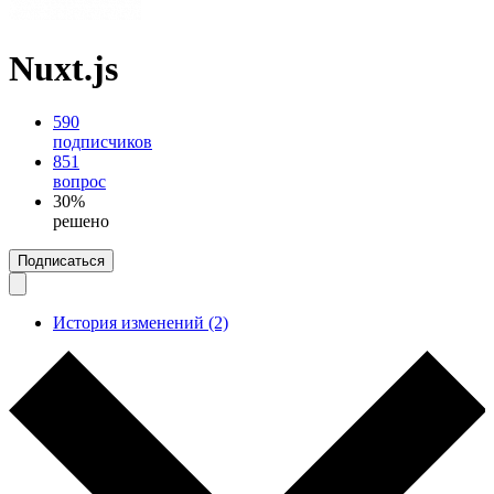
Nuxt.js
590
подписчиков
851
вопрос
30%
решено
Подписаться
История изменений (2)