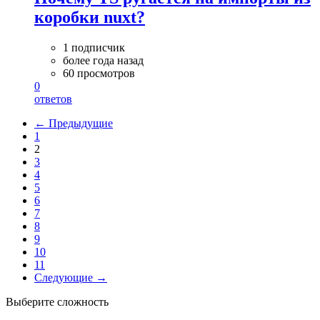
коробки nuxt?
1 подписчик
более года назад
60 просмотров
0
ответов
← Предыдущие
1
2
3
4
5
6
7
8
9
10
11
Следующие →
Выберите сложность