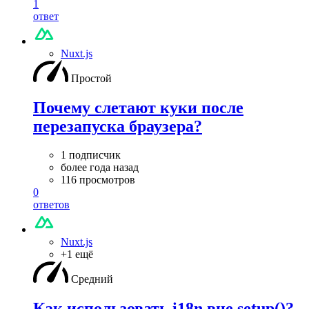
1
ответ
Nuxt.js
Простой
Почему слетают куки после
перезапуска браузера?
1 подписчик
более года назад
116 просмотров
0
ответов
Nuxt.js
+1 ещё
Средний
Как использовать i18n вне setup()?