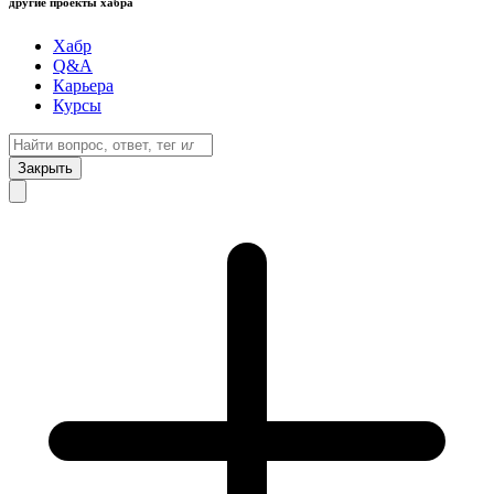
другие проекты хабра
Хабр
Q&A
Карьера
Курсы
Закрыть