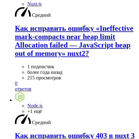
Nuxt.js
Средний
Как исправить ошибку «Ineffective
mark-compacts near heap limit
Allocation failed — JavaScript heap
out of memory» nuxt2?
1 подписчик
более года назад
215 просмотров
0
ответов
Node.js
+1 ещё
Средний
Как исправить ошибку 403 в nuxt 3