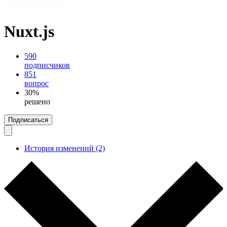
Nuxt.js
590
подписчиков
851
вопрос
30%
решено
Подписаться
История изменений (2)