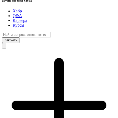
другие проекты хабра
Хабр
Q&A
Карьера
Курсы
Закрыть