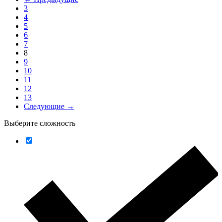
3
4
5
6
7
8
9
10
11
12
13
Следующие →
Выберите сложность