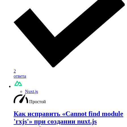
2
ответа
Nuxt.js
Простой
Как исправить «Cannot find module
'rxjs'» при создании nuxt.js