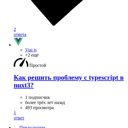
2
ответа
Vue.js
+2 ещё
Простой
Как решить проблему с typescript в
nuxt3?
1 подписчик
более трёх лет назад
493 просмотра
1
ответ
← Предыдущие