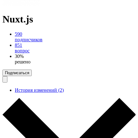
Nuxt.js
590
подписчиков
851
вопрос
30%
решено
Подписаться
История изменений (2)