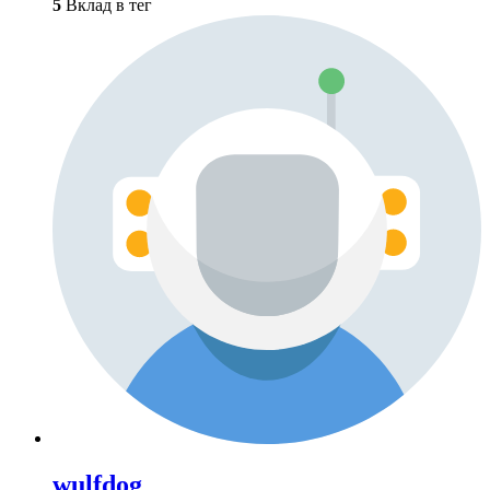
5
Вклад в тег
wulfdog