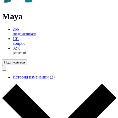
Maya
266
подписчиков
101
вопрос
32%
решено
Подписаться
История изменений (2)