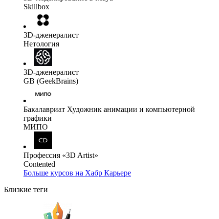
Skillbox
3D-дженералист
Нетология
3D-дженералист
GB (GeekBrains)
Бакалавриат Художник анимации и компьютерной
графики
МИПО
Профессия «3D Artist»
Contented
Больше курсов на Хабр Карьере
Близкие теги