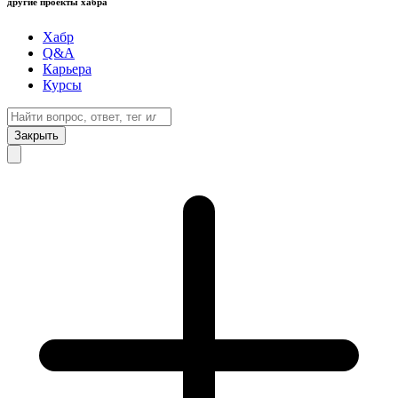
другие проекты хабра
Хабр
Q&A
Карьера
Курсы
Закрыть