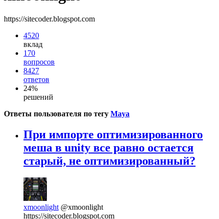
https://sitecoder.blogspot.com
4520
вклад
170
вопросов
8427
ответов
24%
решений
Ответы пользователя по тегу
Maya
При импорте оптимизированного
меша в unity все равно остается
старый, не оптимизированный?
xmoonlight
@xmoonlight
https://sitecoder.blogspot.com