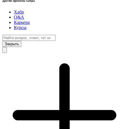
другие проекты хабра
Хабр
Q&A
Карьера
Курсы
Закрыть