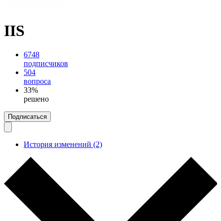
IIS
6748
подписчиков
504
вопроса
33%
решено
Подписаться
История изменений (2)