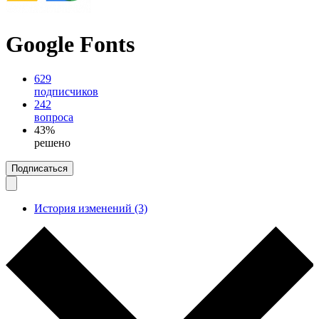
Google Fonts
629
подписчиков
242
вопроса
43%
решено
Подписаться
История изменений (3)