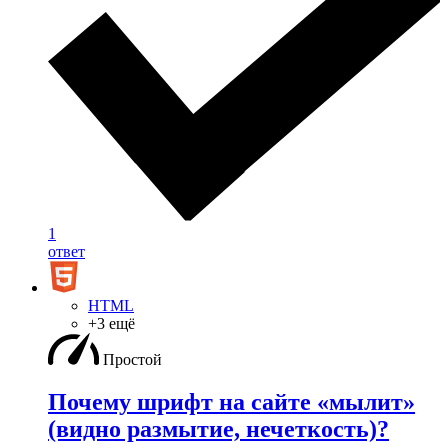
1
ответ
HTML
+3 ещё
Простой
Почему шрифт на сайте «мылит»
(видно размытие, нечеткость)?