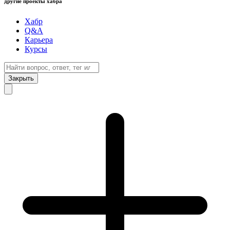
другие проекты хабра
Хабр
Q&A
Карьера
Курсы
Закрыть