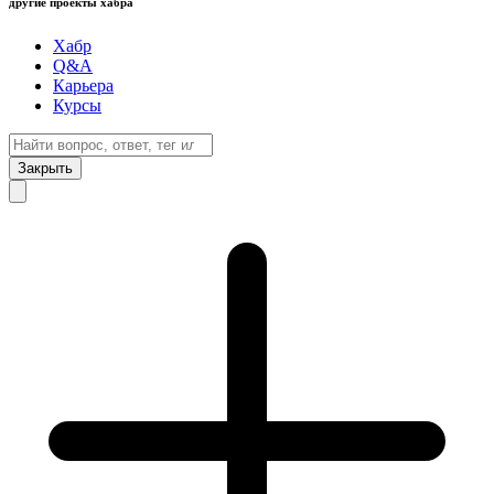
другие проекты хабра
Хабр
Q&A
Карьера
Курсы
Закрыть