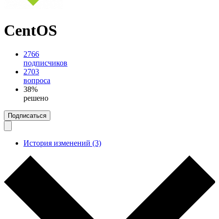
CentOS
2766
подписчиков
2703
вопроса
38%
решено
Подписаться
История изменений (3)