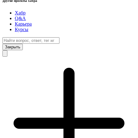
другие проекты хабра
Хабр
Q&A
Карьера
Курсы
Закрыть