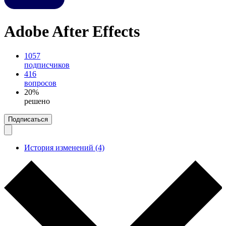
Adobe After Effects
1057
подписчиков
416
вопросов
20%
решено
Подписаться
История изменений (4)