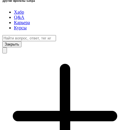
другие проекты хабра
Хабр
Q&A
Карьера
Курсы
Закрыть