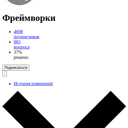
Фреймворки
4698
подписчиков
983
вопроса
37%
решено
Подписаться
История изменений