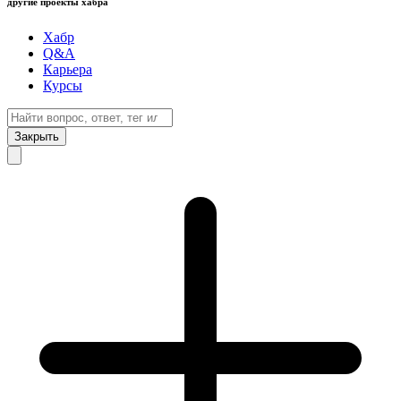
другие проекты хабра
Хабр
Q&A
Карьера
Курсы
Закрыть