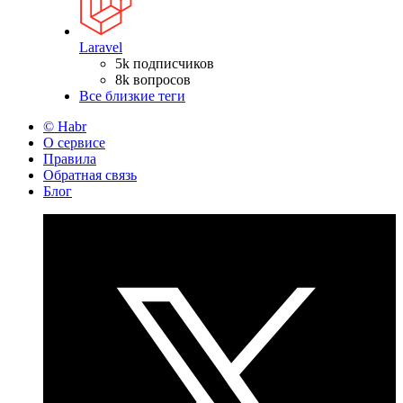
Laravel
5k подписчиков
8k вопросов
Все близкие теги
© Habr
О сервисе
Правила
Обратная связь
Блог