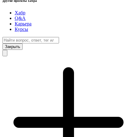
другие проекты хабра
Хабр
Q&A
Карьера
Курсы
Закрыть