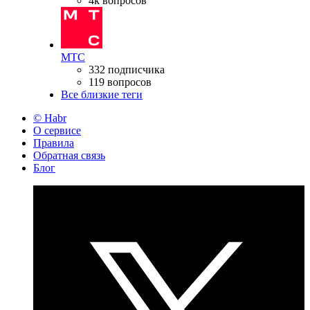
4k вопросов
МТС
332 подписчика
119 вопросов
Все близкие теги
© Habr
О сервисе
Правила
Обратная связь
Блог