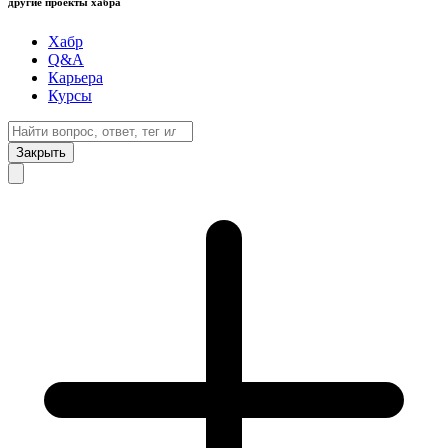
другие проекты хабра
Хабр
Q&A
Карьера
Курсы
Закрыть