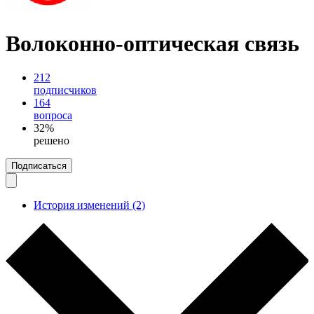
Волоконно-оптическая связь
212
подписчиков
164
вопроса
32%
решено
Подписаться
История изменений (2)