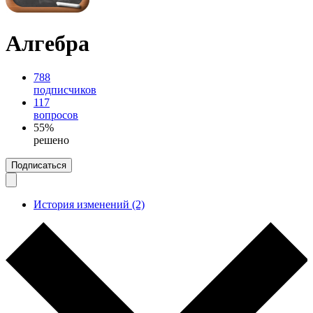
Алгебра
788
подписчиков
117
вопросов
55%
решено
Подписаться
История изменений (2)