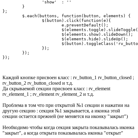
		'show'  : ''

	}

};

	$.each(buttons, function(button, elements) {

		$(button).click(function(e){

			e.preventDefault();

			$(elements.toggle).slideToggle();

			$(elements.show).slideDown();

			$(elements.hide).slideUp();

			$(button).toggleClass('rv_button_opened rv_button_closed');

		});

	});

});
Каждой кнопке присвоен класс : rv_button_1 rv_button_closed ;
rv_button_2 rv_button_closed и т.д.
Да скрываемой секции присвоен класс : rv_element
rv_element_1 ; rv_element rv_element_2 и т.д.
Проблема в том что при открытой №1 секции и нажатии на
другую секцию : секция №1 закрывается, а иконка этой
секции остается прежней (не меняется на иконку "закрыт")
Необходимо чтобы когда секция закрыта показывалась иконка
"закрыт", а когда открыта показывалась иконка "открыт"