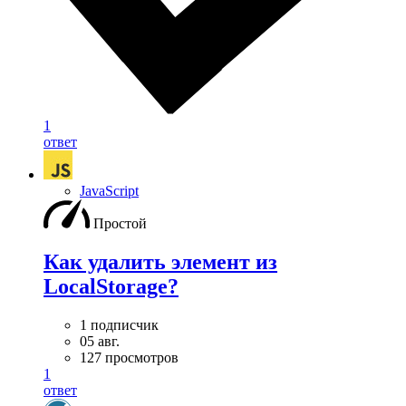
1
ответ
JavaScript
Простой
Как удалить элемент из
LocalStorage?
1 подписчик
05 авг.
127 просмотров
1
ответ