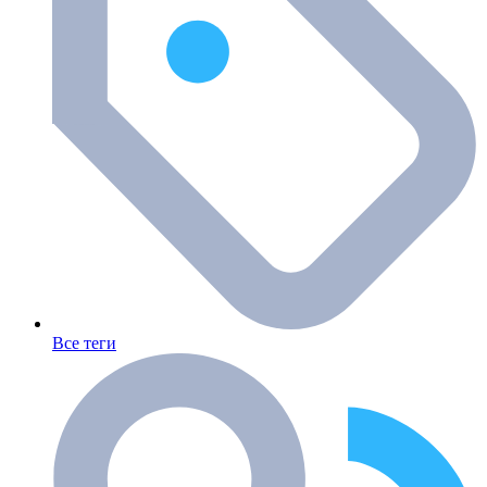
Все теги