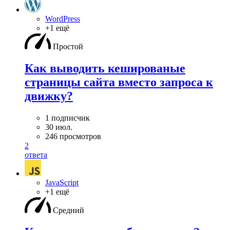
WordPress
+1 ещё
Простой
Как выводить кешированые
страницы сайта вместо запроса к
движку?
1 подписчик
30 июл.
246 просмотров
2
ответа
JavaScript
+1 ещё
Средний