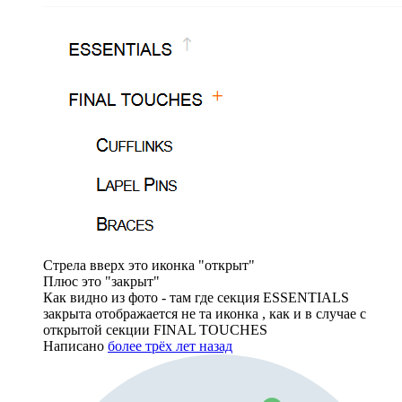
Стрела вверх это иконка "открыт"
Плюс это "закрыт"
Как видно из фото - там где секция ESSENTIALS
закрыта отображается не та иконка , как и в случае с
открытой секции FINAL TOUCHES
Написано
более трёх лет назад