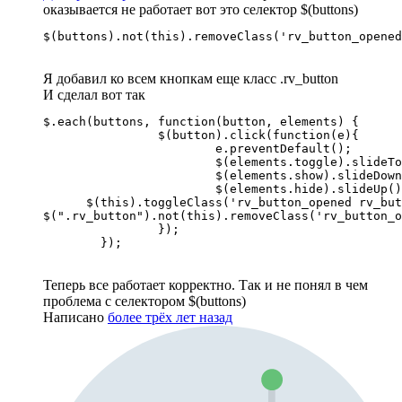
оказывается не работает вот это селектор $(buttons)
$(buttons).not(this).removeClass('rv_button_opened
Я добавил ко всем кнопкам еще класс .rv_button
И сделал вот так
$.each(buttons, function(button, elements) {

		$(button).click(function(e){

			e.preventDefault();

			$(elements.toggle).slideToggle();

			$(elements.show).slideDown();

			$(elements.hide).slideUp();

      $(this).toggleClass('rv_button_opened rv_but
$(".rv_button").not(this).removeClass('rv_button_o
		});

	});
Теперь все работает корректно. Так и не понял в чем
проблема с селектором $(buttons)
Написано
более трёх лет назад