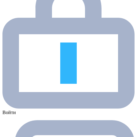
Войти