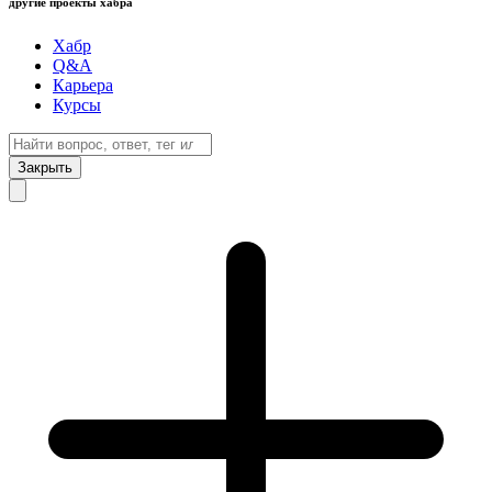
другие проекты хабра
Хабр
Q&A
Карьера
Курсы
Закрыть