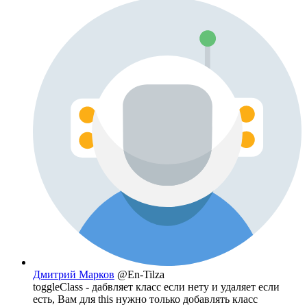
Дмитрий Марков
@En-Tilza
toggleClass - дабвляет класс если нету и удаляет если
есть, Вам для this нужно только добавлять класс