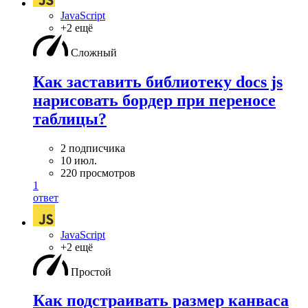
JavaScript
+2 ещё
Сложный
Как заставить библиотеку docs js
нарисовать бордер при переносе
таблицы?
2 подписчика
10 июл.
220 просмотров
1
ответ
JavaScript
+2 ещё
Простой
Как подстраивать размер канваса