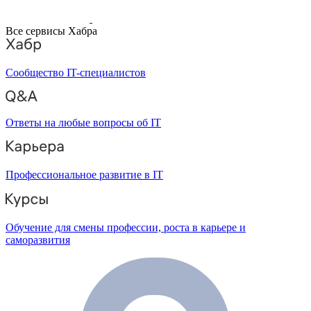
Все сервисы Хабра
Сообщество IT-специалистов
Ответы на любые вопросы об IT
Профессиональное развитие в IT
Обучение для смены профессии, роста в карьере и
саморазвития