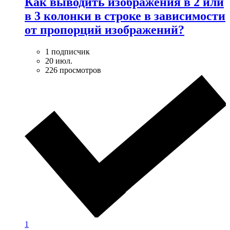
Как выводить изображения в 2 или
в 3 колонки в строке в зависимости
от пропорций изображений?
1 подписчик
20 июл.
226 просмотров
1