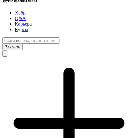
другие проекты хабра
Хабр
Q&A
Карьера
Курсы
Закрыть