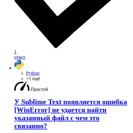
1
ответ
Python
+1 ещё
Простой
У Sublime Text появляется ошибка
[WinError] не удается найти
указанный файл с чем это
связанно?