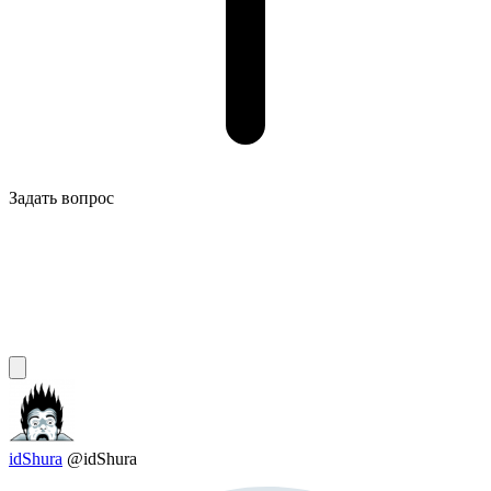
Задать вопрос
idShura
@idShura