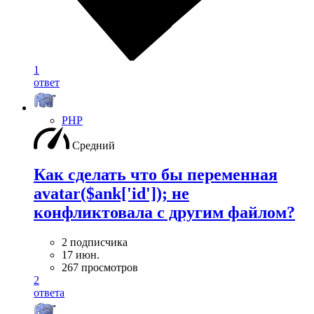
1
ответ
PHP
Средний
Как сделать что бы переменная
avatar($ank['id']); не
конфликтовала с другим файлом?
2 подписчика
17 июн.
267 просмотров
2
ответа