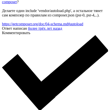
composer
?
Делаете один include 'vendor/autoload.php', а остальное тянет
сам композер по правилам из composer.json (psr-0, psr-4,..).
https://getcomposer.org/doc/04-schema.md#autoload
Ответ написан
более трёх лет назад
Комментировать