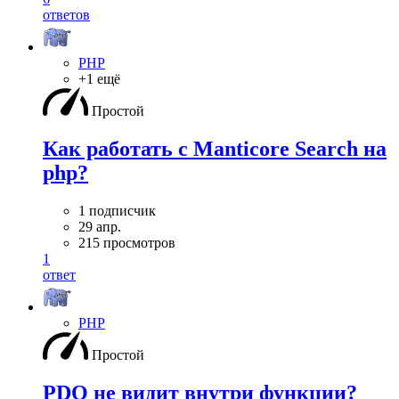
ответов
PHP
+1 ещё
Простой
Как работать с Manticore Search на
php?
1 подписчик
29 апр.
215 просмотров
1
ответ
PHP
Простой
PDO не видит внутри функции?