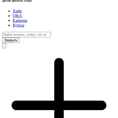
другие проекты хабра
Хабр
Q&A
Карьера
Курсы
Закрыть