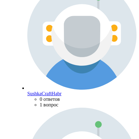
SushkaCraftHabr
0 ответов
1 вопрос