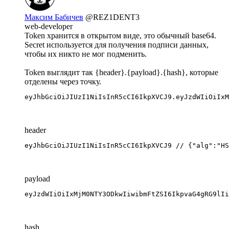
Максим Бабичев
@REZ1DENT3
web-developer
Token хранится в открытом виде, это обычный base64.
Secret используется для получения подписи данных,
чтобы их никто не мог подменить.
Token выглядит так {header}.{payload}.{hash}, которые
отделены через точку.
eyJhbGciOiJIUzI1NiIsInR5cCI6IkpXVCJ9.eyJzdWIiOiIxM
header
eyJhbGciOiJIUzI1NiIsInR5cCI6IkpXVCJ9 // {"alg":"HS
payload
eyJzdWIiOiIxMjM0NTY3ODkwIiwibmFtZSI6IkpvaG4gRG9lIi
hash