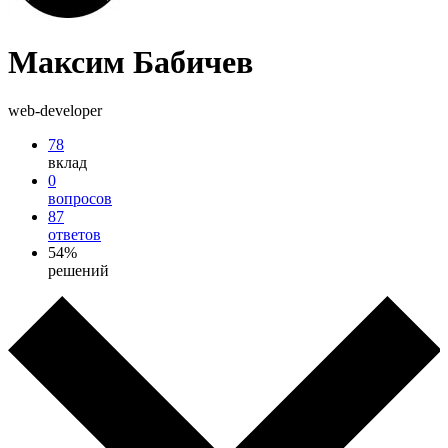
Максим Бабичев
web-developer
78
вклад
0
вопросов
87
ответов
54%
решений