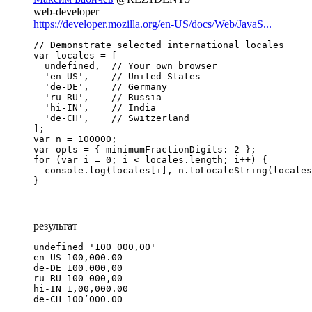
web-developer
https://developer.mozilla.org/en-US/docs/Web/JavaS...
// Demonstrate selected international locales

var locales = [

  undefined,  // Your own browser

  'en-US',    // United States

  'de-DE',    // Germany

  'ru-RU',    // Russia

  'hi-IN',    // India

  'de-CH',    // Switzerland

];

var n = 100000;

var opts = { minimumFractionDigits: 2 };

for (var i = 0; i < locales.length; i++) {

  console.log(locales[i], n.toLocaleString(locales
}
результат
undefined '100 000,00'

en-US 100,000.00

de-DE 100.000,00

ru-RU 100 000,00

hi-IN 1,00,000.00

de-CH 100’000.00