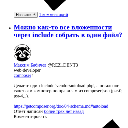
1
комментарий
Нравится
6
Можно как-то все вложенности
через include собрать в один файл?
Максим Бабичев
@REZ1DENT3
web-developer
composer
?
Делаете один include 'vendor/autoload.php', а остальное
тянет сам композер по правилам из composer.json (psr-0,
psr-4,..).
https://getcomposer.org/doc/04-schema.md#autoload
Ответ написан
более трёх лет назад
Комментировать