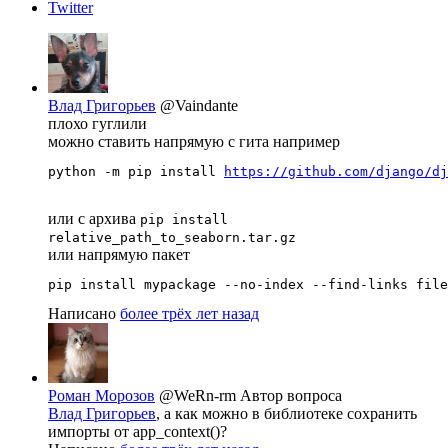
Twitter
Влад Григорьев
@Vaindante
плохо гуглили
можно ставить напрямую с гита например
python -m pip install 
https://github.com/django/dj
или с архива
pip install
relative_path_to_seaborn.tar.gz
или напрямую пакет
pip install mypackage --no-index --find-links file
Написано
более трёх лет назад
Роман Морозов
@WeRn-rm
Автор вопроса
Влад Григорьев
, а как можно в библиотеке сохранить
импорты от app_context()?