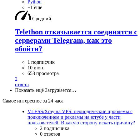
Python
+1 ещё
Средний
Telethon отказывается соединятся с
серверами Telegram, как это
обойти?
1 подписчик
10 июн.
653 просмотра
2
ответа
Показать ещё
Загружается…
Самое интересное за 24 часа
VLESS/Xray на VPS: периодические проблемы с
подключением и рекламы на ютубе у части
пользователей. В какую сторону искать причину?
2 подписчика
0 ответов