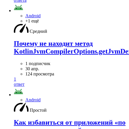
ответа
Android
+1 ещё
Средний
Почему не находит метод
KotlinJvmCompilerOptions.getJvmDef
1 подписчик
30 апр.
124 просмотра
1
ответ
Android
Простой
Как избавиться от приложений «по