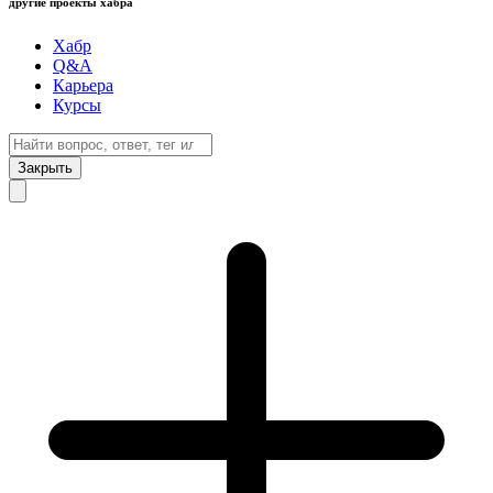
другие проекты хабра
Хабр
Q&A
Карьера
Курсы
Закрыть