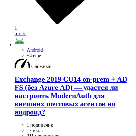
1
ответ
Android
+4 ещё
Сложный
Exchange 2019 CU14 on-prem + AD
FS (без Azure AD) — удаcтся ли
настроить ModernAuth для
внешних почтовых агентов на
андроид?
1 подписчик
17 июл.
211 просмотров