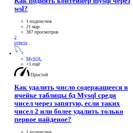
Как поднять контейнер mysql через
wsl?
1 подписчик
21 мар.
387 просмотров
2
ответа
MySQL
+1 ещё
Простой
Как удалить число содержащееся в
ячейке таблицы бд Mysql среди
чисел через запятую, если таких
чисел 2 или более удалить только
первое найденое?
1 подписчик