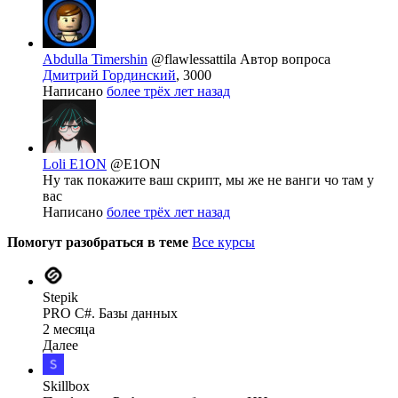
Abdulla Timershin
@flawlessattila
Автор вопроса
Дмитрий Гординский
, 3000
Написано
более трёх лет назад
Loli E1ON
@E1ON
Ну так покажите ваш скрипт, мы же не ванги чо там у
вас
Написано
более трёх лет назад
Помогут разобраться в теме
Все курсы
Stepik
PRO C#. Базы данных
2 месяца
Далее
Skillbox