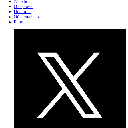
© Habr
О сервисе
Правила
Обратная связь
Блог