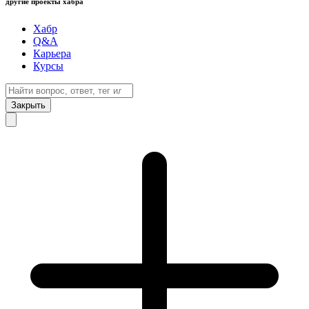
другие проекты хабра
Хабр
Q&A
Карьера
Курсы
Закрыть