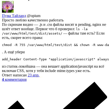
Пума Тайланд
@opium
Просто люблю качественно работать
По скринам видно — .js и .css файлы висят в pending, nginx не
шлёт ответ вообще. Первое что б проверил:
ls -la
— файлы там есть? Если
/var/www/html/test/dist/assets/
есть, скорее всего права:
chmod -R 755 /var/www/html/test/dist && chown -R www-da
. А ещё убери
add_header Content-Type "application/javascript" always
из статик-локейшна — она вешает application/javascript на всё
включая CSS, хотя у тебя include mime.types уже есть.
Ответ написан
23 апр.
4
комментария