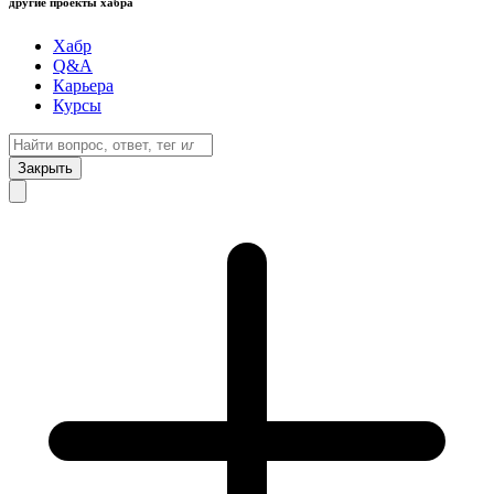
другие проекты хабра
Хабр
Q&A
Карьера
Курсы
Закрыть