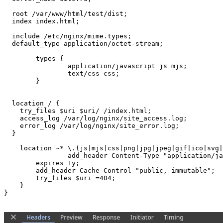
  root /var/www/html/test/dist;

  index index.html; 

  include /etc/nginx/mime.types;

  default_type application/octet-stream;

	types {

		application/javascript js mjs;

		text/css css;

	}

  location / {

    try_files $uri $uri/ /index.html;

    access_log /var/log/nginx/site_access.log;

    error_log /var/log/nginx/site_error.log;

  }

    location ~* \.(js|mjs|css|png|jpg|jpeg|gif|ico|svg|
		add_header Content-Type "application/javascript" always;

        expires 1y;

        add_header Cache-Control "public, immutable";

        try_files $uri =404;

    }

}