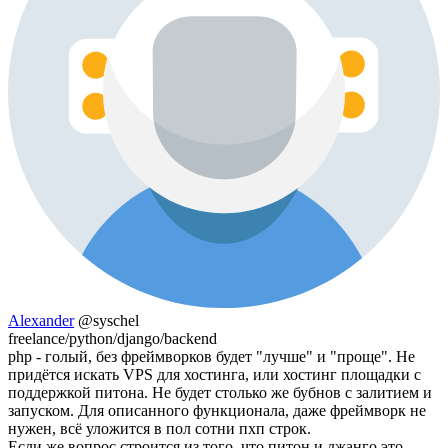
Alexander
@syschel
freelance/python/django/backend
php - голый, без фреймворков будет "лучше" и "проще". Не
придётся искать VPS для хостинга, или хостинг площадки с
поддержкой питона. Не будет столько же бубнов с залитием и
запуском. Для описанного функционала, даже фреймворк не
нужен, всё уложится в пол сотни пхп строк.
Если же вопрос строится из того, что питон и джанго это