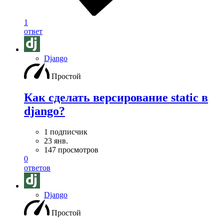
1
ответ
Django
Простой
Как сделать версирование static в
django?
1 подписчик
23 янв.
147 просмотров
0
ответов
Django
Простой