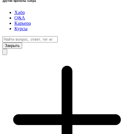
другие проекты хабра
Хабр
Q&A
Карьера
Курсы
Закрыть