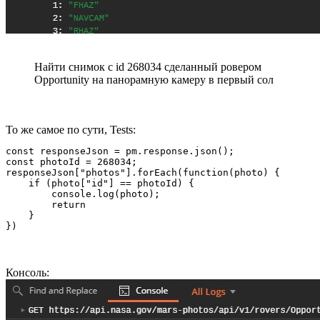
Найти снимок с id 268034 сделанный ровером
Opportunity на панорамную камеру в первый сол
То же самое по сути, Tests:
const responseJson = pm.response.json();

const photoId = 268034;

responseJson["photos"].forEach(function(photo) {

    if (photo["id"] == photoId) {

        console.log(photo);

        return

    }

})
Консоль: