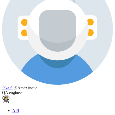
Jeka S
@Amaz1nque
QA engineer
API