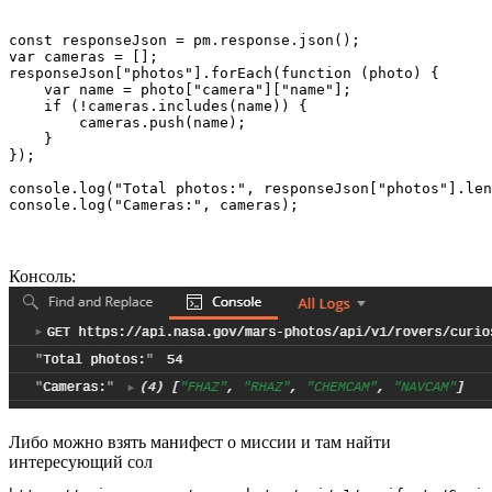
const responseJson = pm.response.json();

var cameras = [];

responseJson["photos"].forEach(function (photo) {

    var name = photo["camera"]["name"];

    if (!cameras.includes(name)) {

        cameras.push(name);

    }

});

console.log("Total photos:", responseJson["photos"].len
console.log("Cameras:", cameras);
Консоль:
Либо можно взять манифест о миссии и там найти
интересующий сол