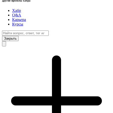
другие проекты хабра
Хабр
Q&A
Карьера
Курсы
Закрыть