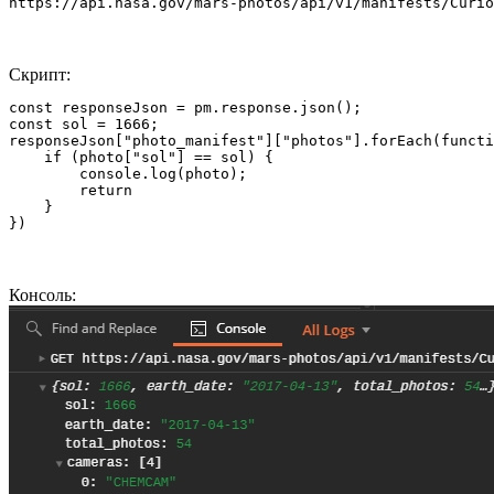
https://api.nasa.gov/mars-photos/api/v1/manifests/Curio
Скрипт:
const responseJson = pm.response.json();

const sol = 1666;

responseJson["photo_manifest"]["photos"].forEach(functi
    if (photo["sol"] == sol) {

        console.log(photo);

        return

    }

})
Консоль: