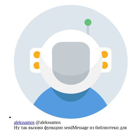
alekssamos
@alekssamos
Ну так вызови функцию sendMessage из библиотеки для