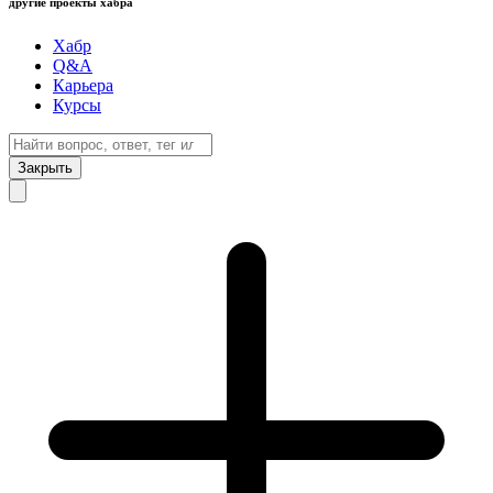
другие проекты хабра
Хабр
Q&A
Карьера
Курсы
Закрыть