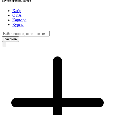
другие проекты хабра
Хабр
Q&A
Карьера
Курсы
Закрыть