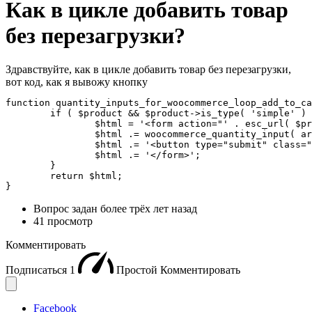
Как в цикле добавить товар
без перезагрузки?
Здравствуйте, как в цикле добавить товар без перезагрузки,
вот код, как я вывожу кнопку
function quantity_inputs_for_woocommerce_loop_add_to_ca
	if ( $product && $product->is_type( 'simple' ) && $product->is_purchasable() && $product->is_in_stock() && ! $product->is_sold_individually() ) {

		$html = '<form action="' . esc_url( $product->add_to_cart_url() ) . '" class="cart" method="post" enctype="multipart/form-data">';

		$html .= woocommerce_quantity_input( array(), $product, false );

		$html .= '<button type="submit" class="button alt product_type_simple add_to_cart_button ajax_add_to_cart">' . esc_html( $product->add_to_cart_text() ) . '</button>';

		$html .= '</form>';

	}

	return $html;

}
Вопрос задан
более трёх лет назад
41 просмотр
Комментировать
Подписаться
1
Простой
Комментировать
Facebook