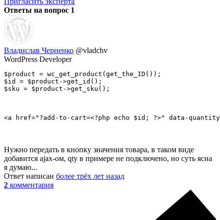
Пригласить эксперта
Ответы на вопрос
1
Владислав Черненко
@vladchv
WordPress Developer
$product = wc_get_product(get_the_ID());

$id = $product->get_id();

$sku = $product->get_sku();
<a href="?add-to-cart=<?php echo $id; ?>" data-quantity
Нужно передать в кнопку значения товара, в таком виде
добавится ajax-ом, qty в примере не подключено, но суть ясна
я думаю...
Ответ написан
более трёх лет назад
2
комментария