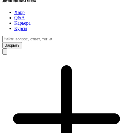
другие проекты хабра
Хабр
Q&A
Карьера
Курсы
Закрыть