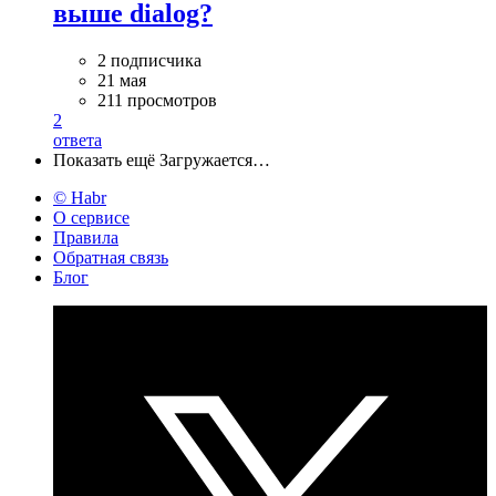
выше dialog?
2 подписчика
21 мая
211 просмотров
2
ответа
Показать ещё
Загружается…
© Habr
О сервисе
Правила
Обратная связь
Блог