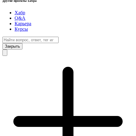
другие проекты хабра
Хабр
Q&A
Карьера
Курсы
Закрыть