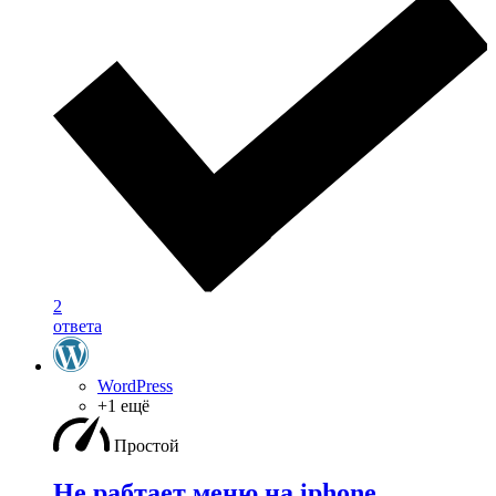
2
ответа
WordPress
+1 ещё
Простой
Не рабтает меню на iphone