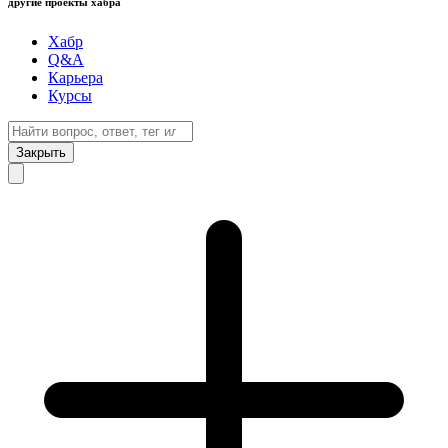
другие проекты хабра
Хабр
Q&A
Карьера
Курсы
Закрыть