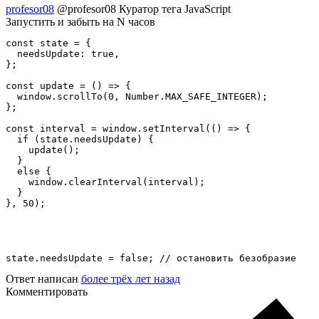
profesor08
@profesor08
Куратор тега JavaScript
Запустить и забыть на N часов
const state = {

  needsUpdate: true,

};

const update = () => {

  window.scrollTo(0, Number.MAX_SAFE_INTEGER);

};

const interval = window.setInterval(() => {

  if (state.needsUpdate) {

    update();

  }

  else {

    window.clearInterval(interval);

  }

}, 50);
state.needsUpdate = false; // остановить безобразие
Ответ написан
более трёх лет назад
Комментировать