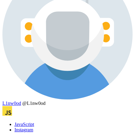
L1nw0od
@L1nw0od
JavaScript
Instagram