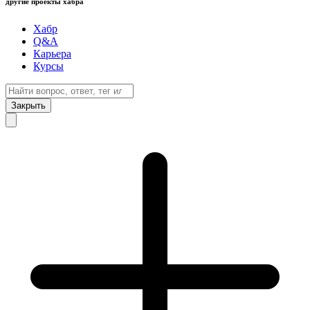
другие проекты хабра
Хабр
Q&A
Карьера
Курсы
Закрыть