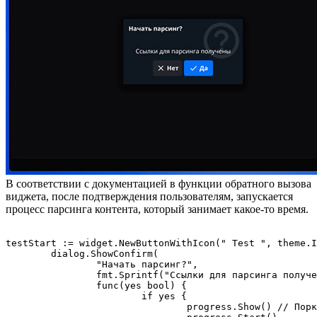
В соответствии с документацией в функции обратного вызова
виджета, после подтверждения пользователям, запускается
процесс парсинга контента, который занимает какое-то время.
testStart := widget.NewButtonWithIcon(" Test ", theme.I
	dialog.ShowConfirm(

		"Начать парсинг?",

		fmt.Sprintf("Ссылки для парсинга получены"),

		func(yes bool) {

			if yes {

				progress.Show() // Порказываем и запускаем прогрессбар
