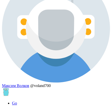
Maксим Волков
@voland700
Go