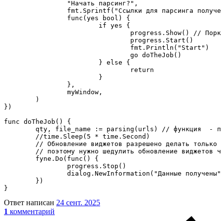
		"Начать парсинг?",

		fmt.Sprintf("Ссылки для парсинга получены"),

		func(yes bool) {

			if yes {

				progress.Show() // Порказываем и запускаем прогрессбар

				progress.Start()

				fmt.Println("Start")

				go doTheJob()

			} else {

				return

			}

		},

		myWindow,

	)

})

func doTheJob() {

	qty, file_name := parsing(urls) // функция  - парсинг товаров по ссылкам

	//time.Sleep(5 * time.Second)

	// Обновление виджетов разрешено делать только из главной горутины,

	// поэтому нужно шедулить обновление виджетов через fyne.Do

	fyne.Do(func() {

		progress.Stop()

		dialog.NewInformation("Данные получены", "Все работает!", myWindow).Show()

	})

}
Ответ написан
24 сент. 2025
1
комментарий