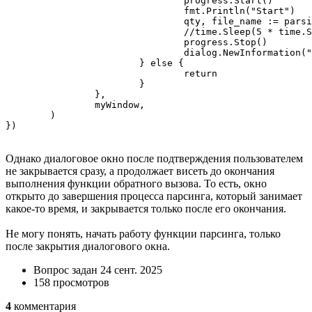
				progress.Start()

				fmt.Println("Start")

				qty, file_name := parsing(urls) // функция  - парсинг товаров по ссылкам

				//time.Sleep(5 * time.Second)

				progress.Stop()

				dialog.NewInformation("Данные получены", "Все работает!", myWindow).Show()

			} else {

				return

			}

		},

		myWindow,

	)

})
Однако диалоговое окно после подтверждения пользователем
не закрывается сразу, а продолжает висеть до окончания
выполнения функции обратного вызова. То есть, окно
открыто до завершения процесса парсинга, который занимает
какое-то время, и закрывается только после его окончания.
Не могу понять, начать работу функции парсинга, только
после закрытия диалогового окна.
Вопрос задан
24 сент. 2025
158 просмотров
4
комментария