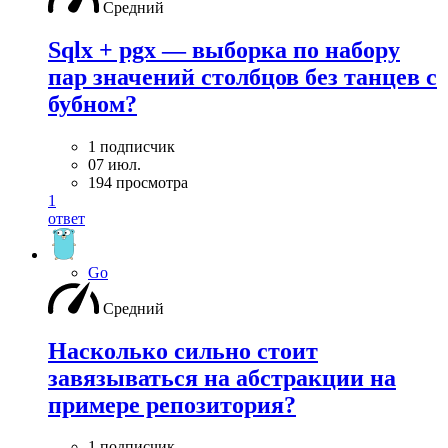
Средний
Sqlx + pgx — выборка по набору
пар значений столбцов без танцев с
бубном?
1 подписчик
07 июл.
194 просмотра
1
ответ
Go
Средний
Насколько сильно стоит
завязываться на абстракции на
примере репозитория?
1 подписчик