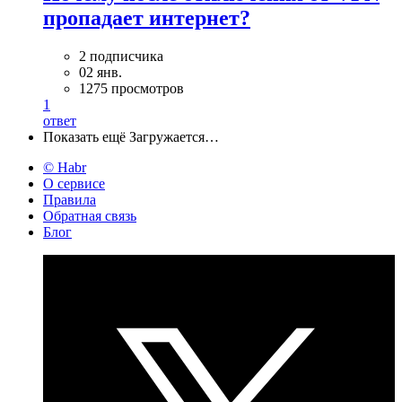
пропадает интернет?
2 подписчика
02 янв.
1275 просмотров
1
ответ
Показать ещё
Загружается…
© Habr
О сервисе
Правила
Обратная связь
Блог