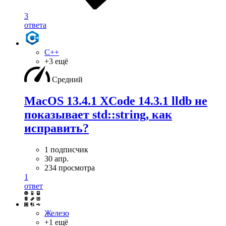
3
ответа
C++
+3 ещё
Средний
MacOS 13.4.1 XCode 14.3.1 lldb не
показывает std::string, как
исправить?
1 подписчик
30 апр.
234 просмотра
1
ответ
Железо
+1 ещё