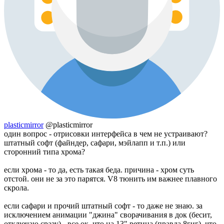
plasticmirror
@plasticmirror
один вопрос - отрисовки интерфейса в чем не устраивают?
штатный софт (файндер, сафари, мэйлапп и т.п.) или
сторонний типа хрома?
если хрома - то да, есть такая беда. причина - хром суть
отстой. они не за это парятся. V8 тюнить им важнее плавного
скрола.
если сафари и прочий штатный софт - то даже не знаю. за
исключением анимации "джина" сворачивания в док (бесит,
отключаю сразу) - все ок, что на 13" ретина (правда 8гиг), что