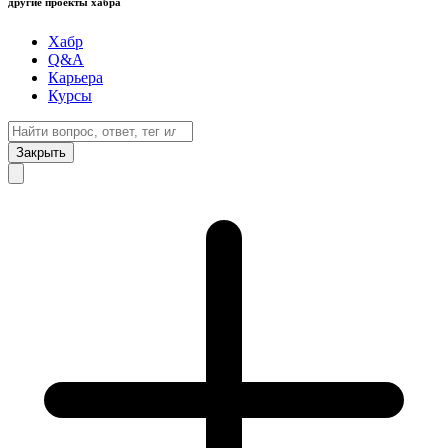
другие проекты хабра
Хабр
Q&A
Карьера
Курсы
Закрыть