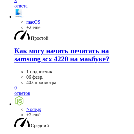
3
ответа
macOS
+2 ещё
Простой
Как могу начать печатать на
samsung scx 4220 на макбуке?
1 подписчик
06 февр.
403 просмотра
0
ответов
Node.js
+2 ещё
Средний