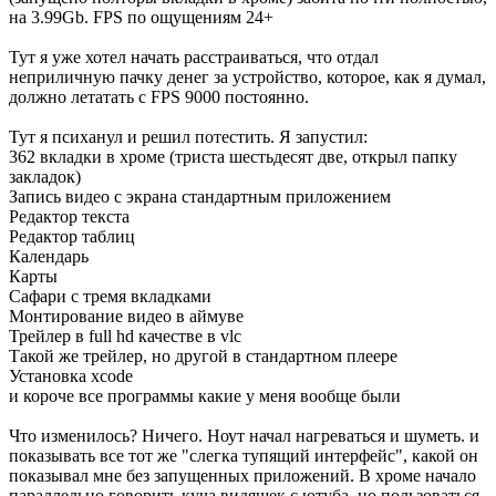
на 3.99Gb. FPS по ощущениям 24+
Тут я уже хотел начать расстраиваться, что отдал
неприличную пачку денег за устройство, которое, как я думал,
должно летатать с FPS 9000 постоянно.
Тут я психанул и решил потестить. Я запустил:
362 вкладки в хроме (триста шестьдесят две, открыл папку
закладок)
Запись видео с экрана стандартным приложением
Редактор текста
Редактор таблиц
Календарь
Карты
Сафари с тремя вкладками
Монтирование видео в аймуве
Трейлер в full hd качестве в vlc
Такой же трейлер, но другой в стандартном плеере
Установка xcode
и короче все программы какие у меня вообще были
Что изменилось? Ничего. Ноут начал нагреваться и шуметь. и
показывать все тот же "слегка тупящий интерфейс", какой он
показывал мне без запущенных приложений. В хроме начало
параллельно говорить куча видяшек с ютуба, но пользоваться