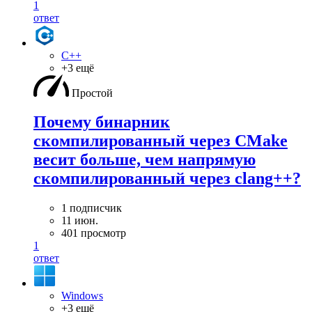
1
ответ
C++
+3 ещё
Простой
Почему бинарник
скомпилированный через CMake
весит больше, чем напрямую
скомпилированный через clang++?
1 подписчик
11 июн.
401 просмотр
1
ответ
Windows
+3 ещё