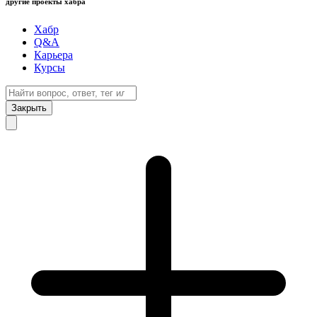
другие проекты хабра
Хабр
Q&A
Карьера
Курсы
Закрыть