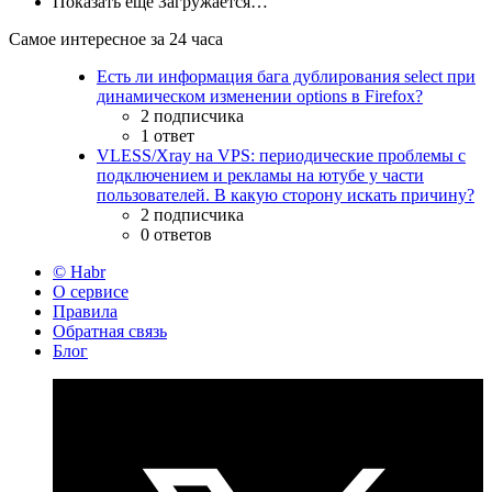
Показать ещё
Загружается…
Самое интересное за 24 часа
Есть ли информация бага дублирования select при
динамическом изменении options в Firefox?
2 подписчика
1 ответ
VLESS/Xray на VPS: периодические проблемы с
подключением и рекламы на ютубе у части
пользователей. В какую сторону искать причину?
2 подписчика
0 ответов
© Habr
О сервисе
Правила
Обратная связь
Блог