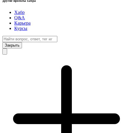
другие проекты хабра
Хабр
Q&A
Карьера
Курсы
Закрыть